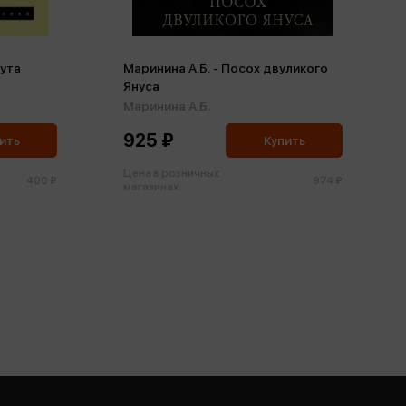
мута
Маринина А.Б. - Посох двуликого
Януса
Маринина А.Б.
925 ₽
ить
Купить
Цена в розничных
400 ₽
974 ₽
магазинах: