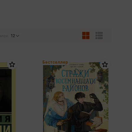
Сувениры
Фототовары
нице
12
Бестселлер