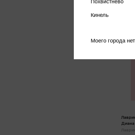
Похвистнево
Бест
Кинель
Моего города нет
Лаврин
Диана
Лаврин