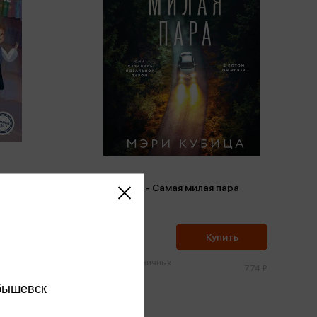
рак в
Кубица М. - Самая милая пара
Кубица М.
735 ₽
ить
Купить
Цена в розничных
395 ₽
774 ₽
магазинах:
бышевск