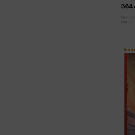
564 
Цена в
магазин
Бест