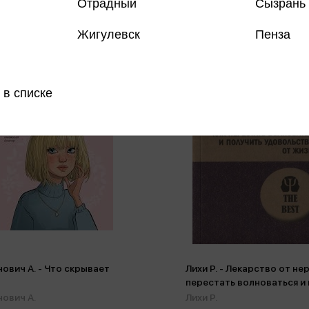
Отрадный
Сызрань
селлер
Бестселлер
Жигулевск
Пенза
 в списке
ович А. - Что скрывает
Лихи Р. - Лекарство от не
перестать волноваться и
удовол
ович А.
Лихи Р.