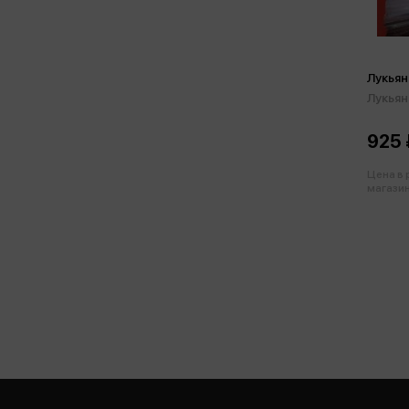
Лукьян
Лукьян
925 
Цена в
магазин