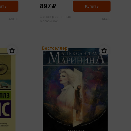
897 ₽
ить
Купить
Цена в розничных
458 ₽
944 ₽
магазинах:
Бестселлер