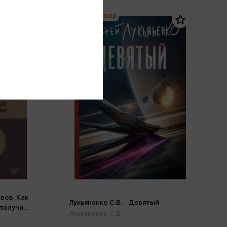
Бестселлер
рвов. Как
Лукьяненко С.В. - Девятый
 получить
Лукьяненко С.В.
ьствие от жизни (м,мини)