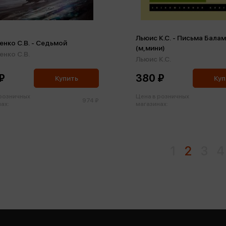
Льюис К.С. - Письма Бала
енко С.В. - Седьмой
(м,мини)
енко С.В.
Льюис К.С.
₽
380 ₽
Купить
Куп
 розничных
Цена в розничных
974 ₽
ах:
магазинах:
1
2
3
4