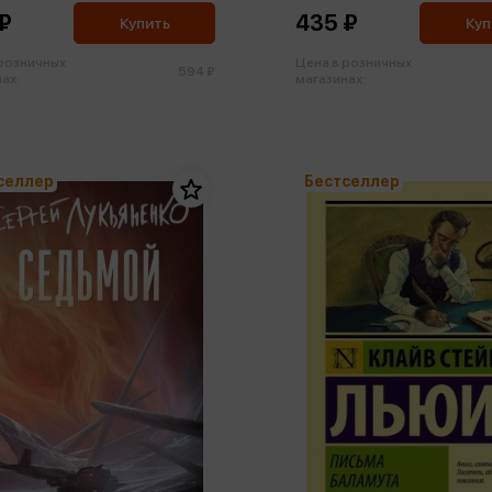
₽
435 ₽
Купить
Куп
 розничных
Цена в розничных
594 ₽
ах:
магазинах:
селлер
Бестселлер