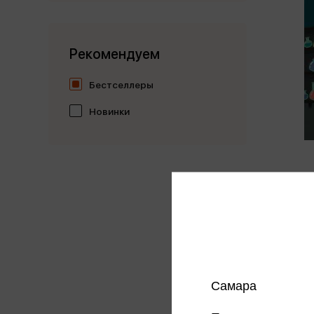
Рекомендуем
Бестселлеры
Новинки
Кривош
секре
Криво
375 
Цена в
магазин
Самара