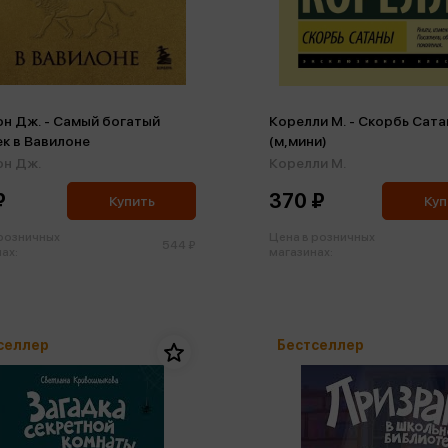
н Дж. - Самый богатый
Корелли М. - Скорбь Сат
к в Вавилоне
(м,мини)
он Дж.
Корелли М.
₽
370 ₽
Купить
Куп
 розничных
Цена в розничных
544 ₽
ах:
магазинах:
селлер
Бестселлер