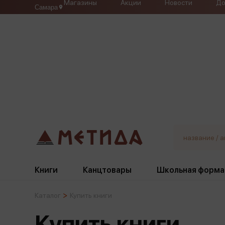
Магазины
Акции
Новости
До
Самара
Книги
Канцтовары
Школьная форма
Каталог
Купить книги
Жанры
Подбор
Бумажная продукция
Галстуки, банты
Купить книги
Глобусы
Для девочек