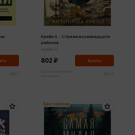
аны
Крейн А. - Стражи восемнадцати
районов
Крейн А.
802 ₽
ить
Купить
Цена в розничных
389 ₽
844 ₽
магазинах:
Бестселлер