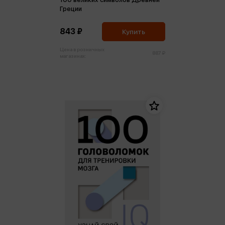
Греции
843 ₽
Купить
Цена в розничных
887 ₽
магазинах: