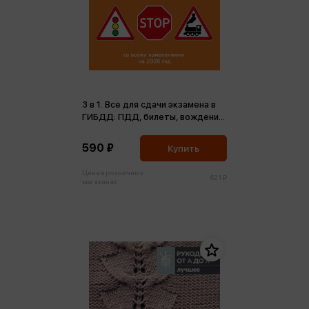
3 в 1. Все для сдачи экзамена в
ГИБДД: ПДД, билеты, вождение
со всеми изменениями на 2026
год (м)
590 ₽
Купить
Цена в розничных
621 ₽
магазинах: