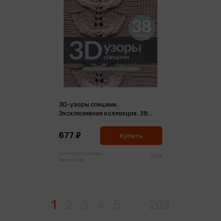
3D-узоры спицами.
Эксклюзивная коллекция. 38
узоров (м)
677 ₽
Купить
Цена в розничных
713 ₽
магазинах:
1
2
3
4
5
...
203