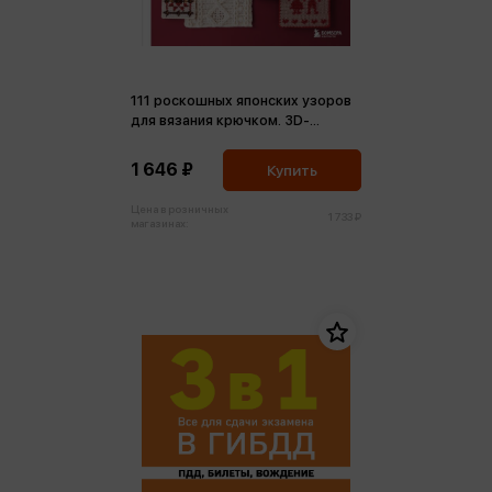
111 роскошных японских узоров
для вязания крючком. 3D-
мотивы, тартаны, араны,
цветные ажуры
1 646 ₽
Купить
Цена в розничных
1 733 ₽
магазинах: