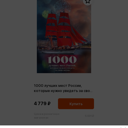
1000 лучших мест России,
которые нужно увидеть за свою
жизнь
4 779 ₽
Купить
Цена в розничных
5 031 ₽
магазинах: