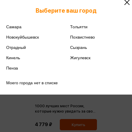
Выберите ваш город
Самара
Тольятти
Новокуйбышевск
Похвистнево
Отрадный
Сызрань
Кинель
Жигулевск
Пенза
Моего города нет в списке
1000 лучших мест России,
которые нужно увидеть за свою
жизнь
4 779 ₽
Купить