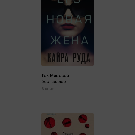
Tok. Мировой
бестселлер
6 книг