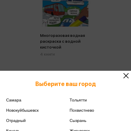
Многоразовая водная
раскраска с водной
кисточкой
4 книги
Выберите ваш город
Самара
Тольятти
Новокуйбышевск
Похвистнево
Отрадный
Сызрань
Кинель
Жигулевск