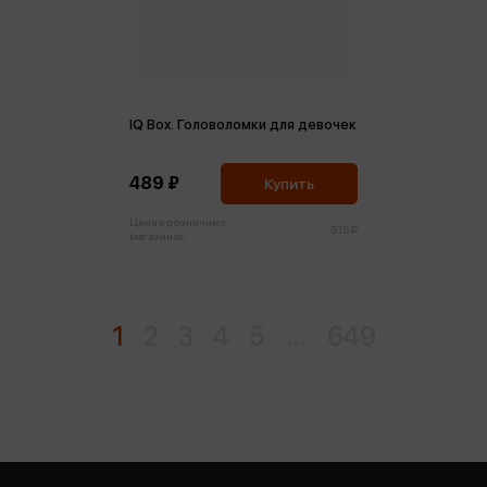
IQ Box. Головоломки для девочек
489 ₽
Купить
Цена в розничных
515 ₽
магазинах:
1
2
3
4
5
...
649