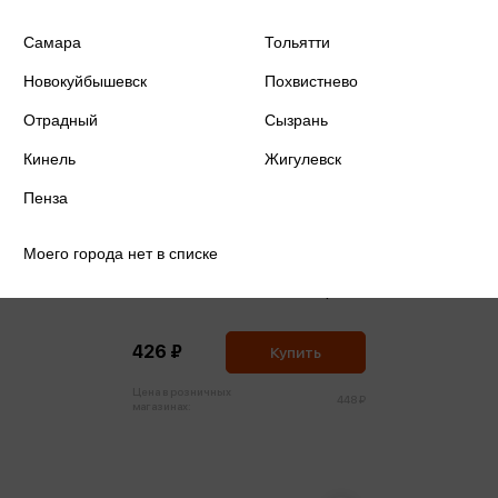
Самара
Тольятти
Новокуйбышевск
Похвистнево
Отрадный
Сызрань
Кинель
Жигулевск
Пенза
Моего города нет в списке
Dooblio Классический 60 карт
426 ₽
Купить
Цена в розничных
448 ₽
магазинах: