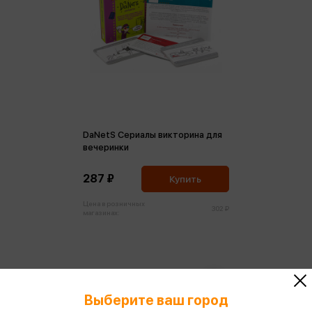
DaNetS Сериалы викторина для
вечеринки
287 ₽
Купить
Цена в розничных
302 ₽
магазинах:
Выберите ваш город