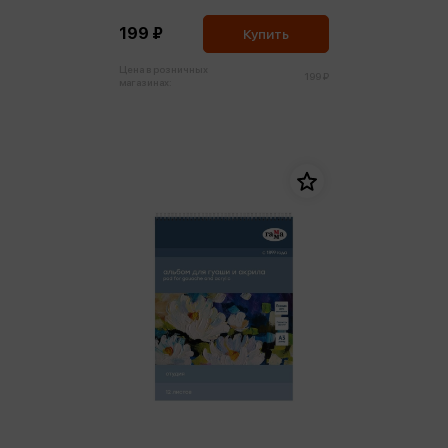
180г/м3
199 ₽
Купить
Цена в розничных
199 ₽
магазинах: