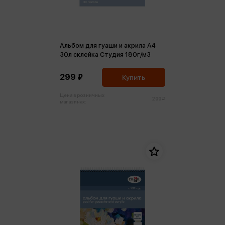
Альбом для гуаши и акрила А4
30л склейка Студия 180г/м3
299 ₽
Купить
Цена в розничных
299 ₽
магазинах: