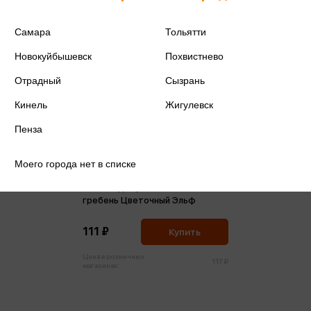
Самара
Тольятти
Новокуйбышевск
Похвистнево
Отрадный
Сызрань
Кинель
Жигулевск
Пенза
Моего города нет в списке
Альбом для рисования 40л
гребень Цветочный Эльф
111 ₽
Купить
Цена в розничных
117 ₽
магазинах: