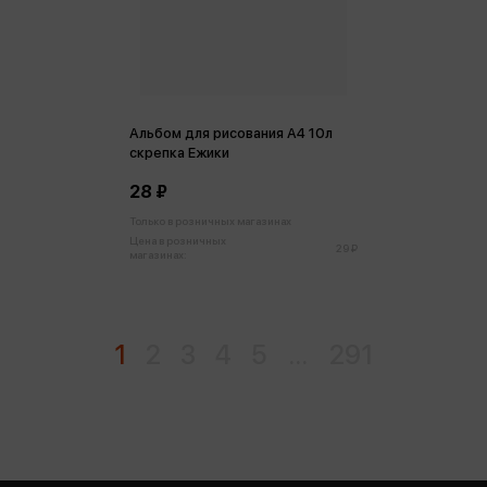
Альбом для рисования А4 10л
скрепка Ежики
28 ₽
Только в розничных магазинах
Цена в розничных
29 ₽
магазинах:
1
2
3
4
5
...
291