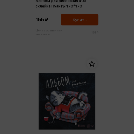
Альбом для рисования 40л
склейка Пуанты 170*170
155 ₽
Купить
Цена в розничных
163 ₽
магазинах: