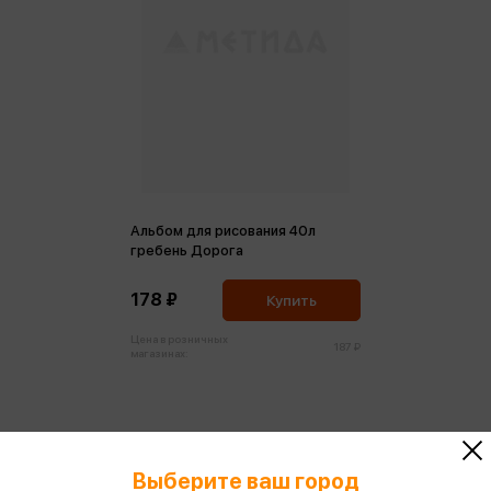
Альбом для рисования 40л
гребень Дорога
178 ₽
Купить
Цена в розничных
187 ₽
магазинах:
Выберите ваш город