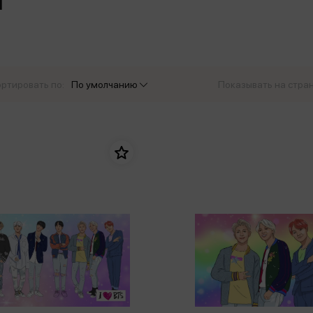
еры
Эксмо
Игрушки для малышей
Питер
рма
Мальчики
ое
АСТ
ые изделия
Настольные и развивающие игры
Азбука
Спорт и активный отдых
ртировать по:
По умолчанию
Показывать на стра
Росмэн
Творчество
кальное
дложение от
иды