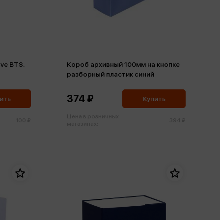
ve BTS.
Короб архивный 100мм на кнопке
разборный пластик синий
374 ₽
ить
Купить
Цена в розничных
100 ₽
394 ₽
магазинах: