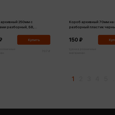
 архивный 250мм с
Короб архивный 70мм на 
ами разборный, БВ,
разборный пластик черн
и, клапан картон
₽
150 ₽
Купить
Куп
 розничных
Цена в розничных
707 ₽
ах:
магазинах:
1
2
3
4
5
.