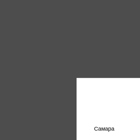
Короб 
разбо
199 
Цена в
магазин
Самара