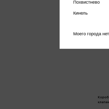
Похвистнево
Кинель
Моего города нет
Короб
клапа
микро