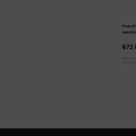
Короб
завязк
ассорт
672 
Цена в
магазин