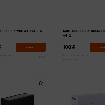
лдер 215*65мм. I love BTS.
Кардхолдер 215*65мм. I lo
оф. 2
₽
100 ₽
Купить
Куп
 розничных
Цена в розничных
100 ₽
ах:
магазинах: