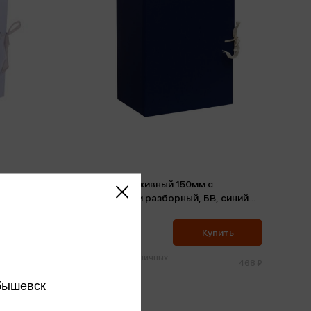
Короб архивный 150мм с
завязками разборный, БВ, синий
клапан МГК
445 ₽
ить
Купить
Цена в розничных
150 ₽
468 ₽
магазинах:
бышевск