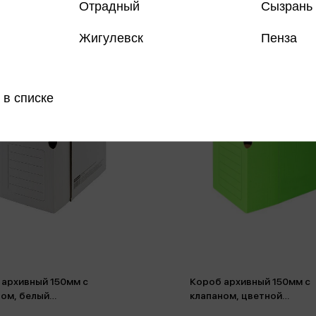
Отрадный
Сызрань
Жигулевск
Пенза
 в списке
 архивный 150мм с
Короб архивный 150мм с
ном, белый
клапаном, цветной
гофрокартон
микрогофрокартон