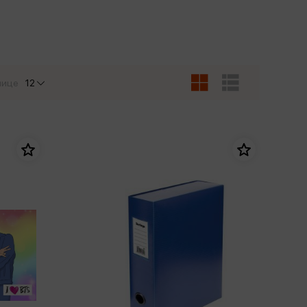
Сувениры
Фототовары
нице
12