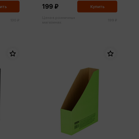
199 ₽
ить
Купить
Цена в розничных
130 ₽
199 ₽
магазинах: