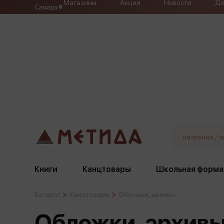
Магазины
Акции
Новости
До
Самара
Книги
Канцтовары
Школьная форма
Каталог
Канцтовары
Обложки, архивы
Жанры
Подбор
Бумажная продукция
Галстуки, банты
Обложки, архив
Глобусы
Для девочек