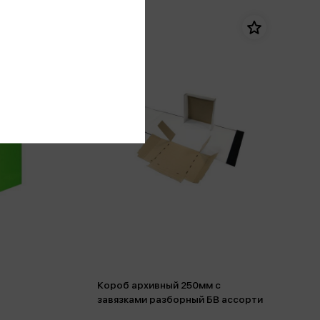
Короб архивный 250мм с
завязками разборный БВ ассорти