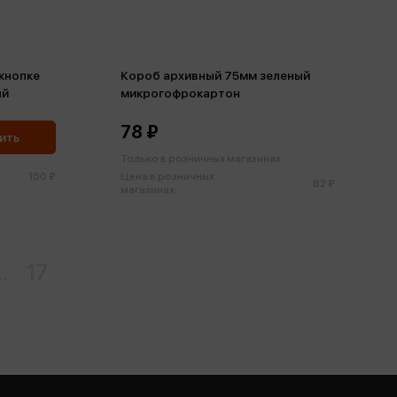
кнопке
Короб архивный 75мм зеленый
ый
микрогофрокартон
78 ₽
ить
Только в розничных магазинах
150 ₽
Цена в розничных
82 ₽
магазинах:
..
17