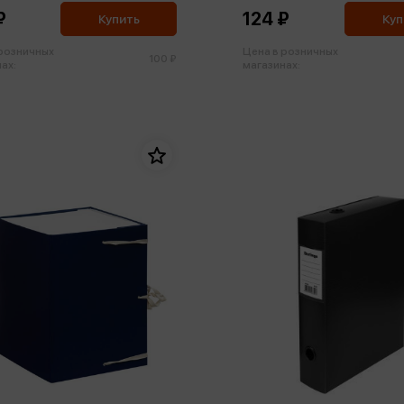
₽
124 ₽
Купить
Куп
 розничных
Цена в розничных
100 ₽
ах:
магазинах: