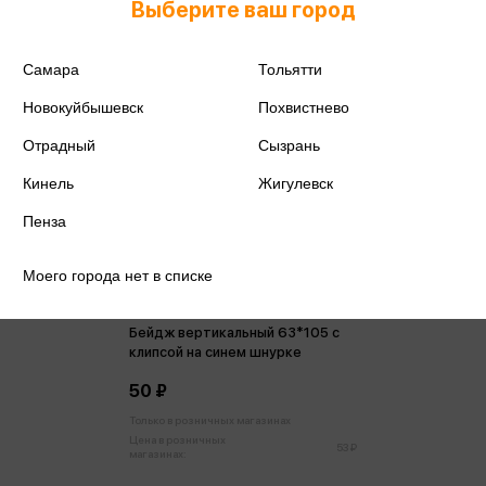
Выберите ваш город
Самара
Тольятти
Новокуйбышевск
Похвистнево
Отрадный
Сызрань
Кинель
Жигулевск
Пенза
Моего города нет в списке
Бейдж вертикальный 63*105 с
клипсой на синем шнурке
50 ₽
Только в розничных магазинах
Цена в розничных
53 ₽
магазинах: