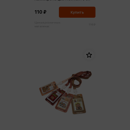
держателем
110 ₽
Купить
Цена в розничных
116 ₽
магазинах: