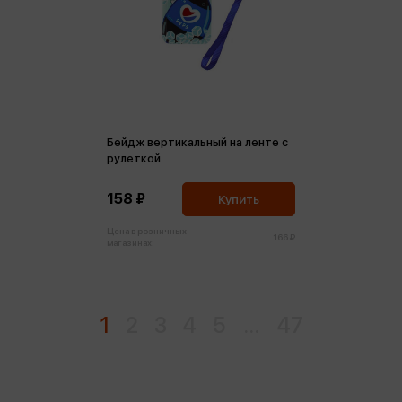
Бейдж вертикальный на ленте с
рулеткой
158 ₽
Купить
Цена в розничных
166 ₽
магазинах:
1
2
3
4
5
...
47