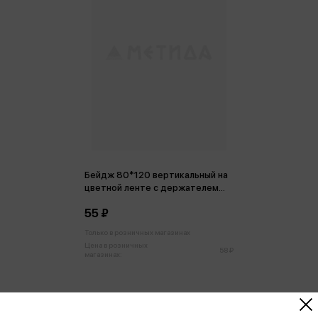
Бейдж 80*120 вертикальный на
цветной ленте с держателем
Котики ассорти 3 вида
55 ₽
Только в розничных магазинах
Цена в розничных
58 ₽
магазинах: