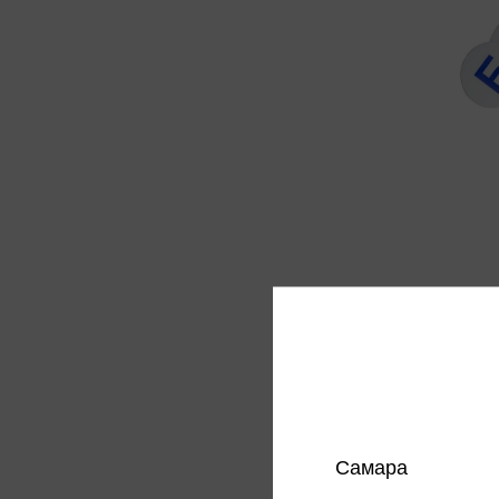
Веер-
буквы
15 ₽
Только 
Цена в
магазин
Самара