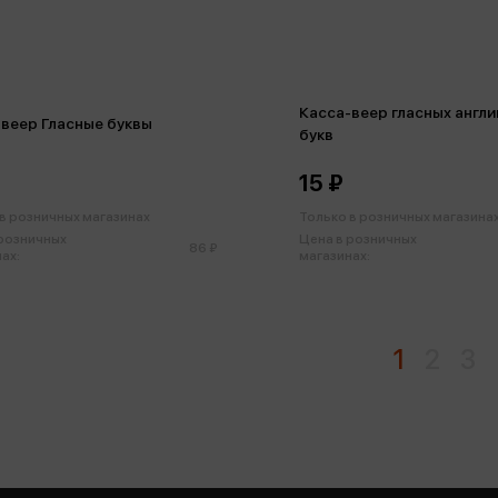
Касса-веер гласных англи
веер Гласные буквы
букв
15 ₽
в розничных магазинах
Только в розничных магазина
 розничных
Цена в розничных
86 ₽
ах:
магазинах:
1
2
3