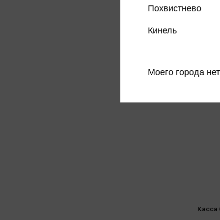
Похвистнево
Кинель
Моего города нет
Касса 