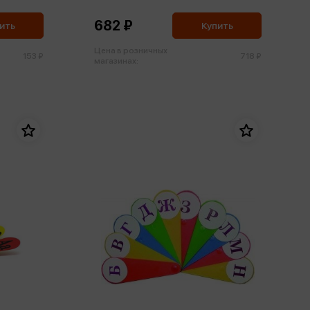
682 ₽
ить
Купить
Цена в розничных
153 ₽
718 ₽
магазинах: