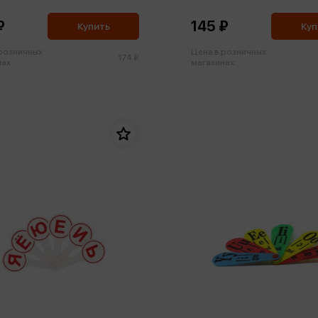
₽
145 ₽
Купить
Куп
 розничных
Цена в розничных
174 ₽
ах:
магазинах: