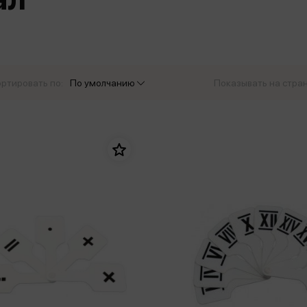
еры
Эксмо
Игрушки для малышей
Питер
рма
Мальчики
ое
АСТ
ые изделия
Настольные и развивающие игры
Азбука
Спорт и активный отдых
ртировать по:
По умолчанию
Показывать на стра
Росмэн
Творчество
кальное
дложение от
иды