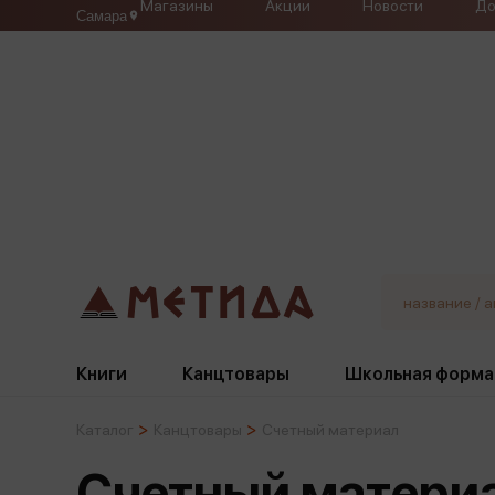
Магазины
Акции
Новости
До
Самара
Книги
Канцтовары
Школьная форма
Каталог
Канцтовары
Счетный материал
Жанры
Подбор
Бумажная продукция
Галстуки, банты
Счетный матери
Глобусы
Для девочек