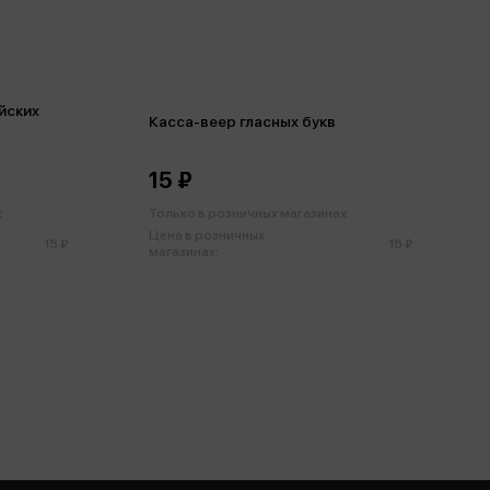
йских
Касса-веер гласных букв
15 ₽
х
Только в розничных магазинах
Цена в розничных
15 ₽
15 ₽
магазинах: