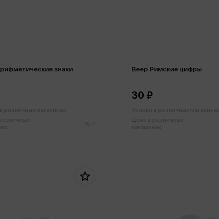
Арифметические знаки
Веер Римские цифры
30 ₽
в розничных магазинах
Только в розничных магазина
 розничных
Цена в розничных
15 ₽
ах:
магазинах: