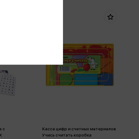
а c
Касса цифр и счетных материалов
Х
Учись считать коробка