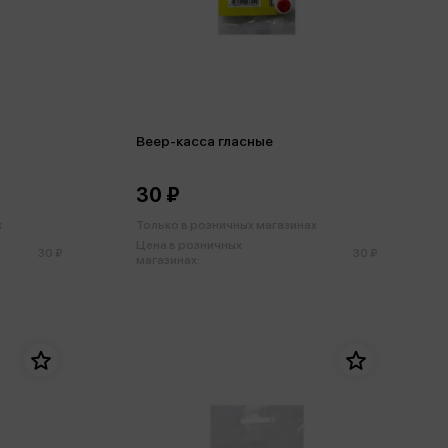
Веер-касса гласные
30 ₽
х
Только в розничных магазинах
Цена в розничных
30 ₽
30 ₽
магазинах: