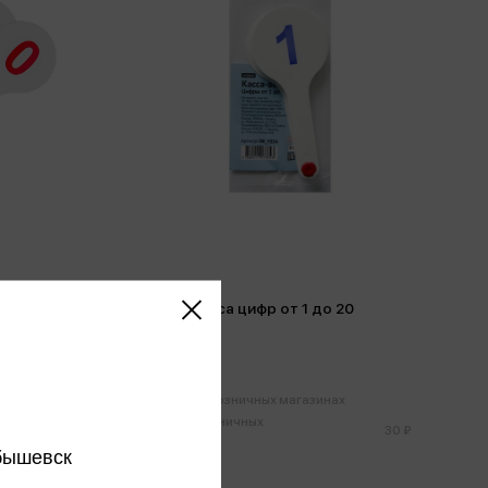
9
Веер-касса цифр от 1 до 20
30 ₽
х
Только в розничных магазинах
Цена в розничных
30 ₽
30 ₽
магазинах:
бышевск