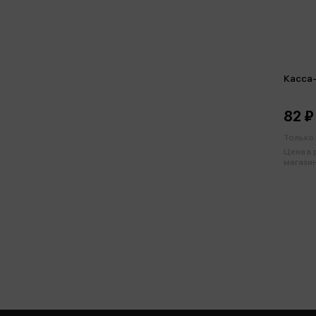
Касса-
82 ₽
Только 
Цена в
магазин