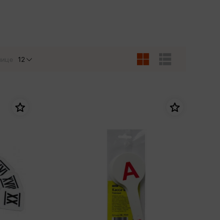
Сувениры
Фототовары
нице
12