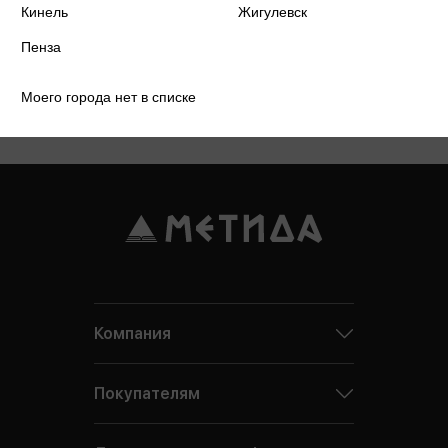
Кинель
Жигулевск
(8412) 23-99-97;
e-mail:
pn@metida.ru
Пенза
Моего города нет в списке
Компания
Покупателям