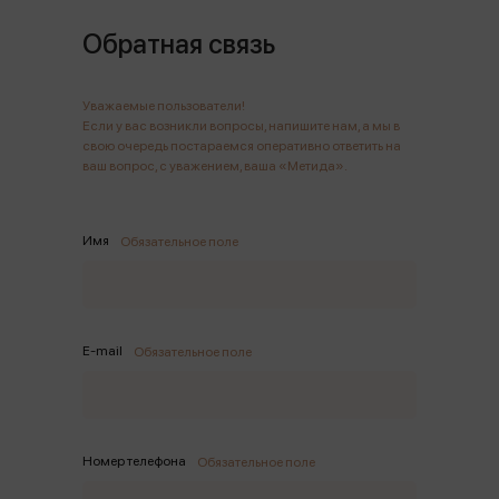
Обратная связь
Уважаемые пользователи!
Если у вас возникли вопросы, напишите нам, а мы в
свою очередь постараемся оперативно ответить на
ваш вопрос, с уважением, ваша «Метида».
Имя
Обязательное поле
E-mail
Обязательное поле
Номер телефона
Обязательное поле