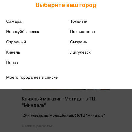
+7 (8482) 36-65-33
Выберите ваш город
Самара
Тольятти
Новокуйбышевск
Похвистнево
Отрадный
Сызрань
Кинель
Жигулевск
Пенза
Моего города нет в списке
Книжный магазин "Метида" в ТЦ
"Миндаль"
г. Жигулевск, пр. Молодёжный, 59, ТЦ "Миндаль"
Режим работы: