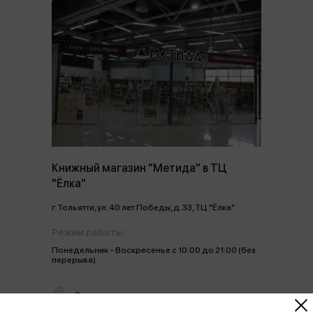
Книжный магазин "Метида" в ТЦ
"Ёлка"
г. Тольятти, ул. 40 лет Победы, д. 33, ТЦ "Ёлка"
Режим работы:
Понедельник - Воскресенье с 10:00 до 21:00 (без
перерыва)
Смотреть на карте