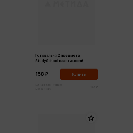
Готовальня 2 предмета
StudySchool пластиковый
футляр розовый
158 ₽
Купить
Цена в розничных
166 ₽
магазинах: