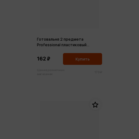
Готовальня 2 предмета
Professional пластиковый
футляр
162 ₽
Купить
Цена в розничных
170 ₽
магазинах: