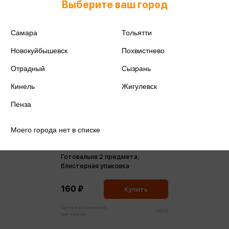
Выберите ваш город
Самара
Тольятти
Новокуйбышевск
Похвистнево
Отрадный
Сызрань
Кинель
Жигулевск
Пенза
Моего города нет в списке
Готовальня 2 предмета,
блистерная упаковка
160 ₽
Купить
Цена в розничных
168 ₽
магазинах: