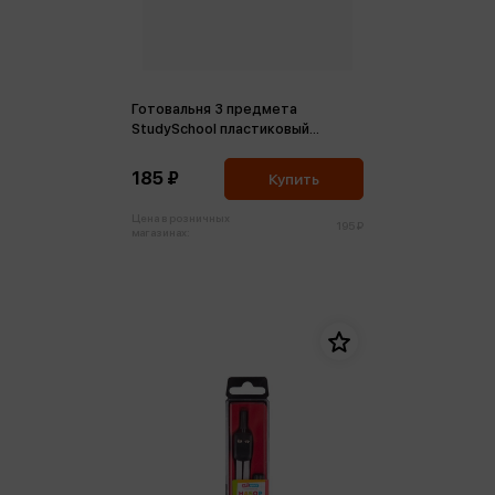
Готовальня 3 предмета
StudySchool пластиковый
футляр ассорти 4 вида
185 ₽
Купить
Цена в розничных
195 ₽
магазинах: