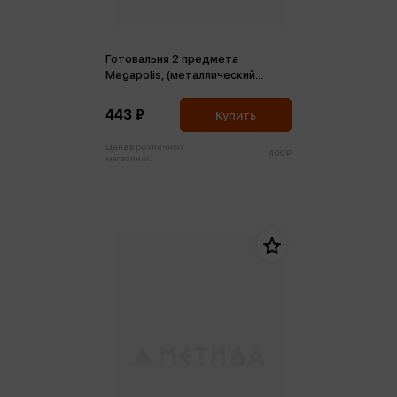
Готовальня 2 предмета
Megapolis, (металлический
циркуль и сменные грифели)
443 ₽
Купить
Цена в розничных
466 ₽
магазинах: