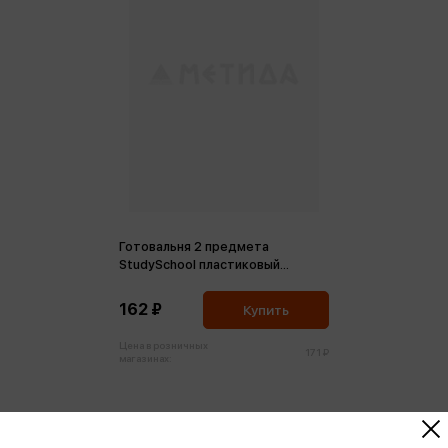
Готовальня 2 предмета
StudySchool пластиковый
футляр черный
162 ₽
Купить
Цена в розничных
171 ₽
магазинах: