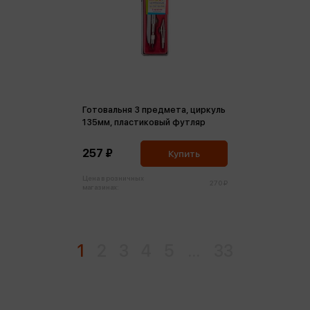
Готовальня 3 предмета, циркуль
135мм, пластиковый футляр
257 ₽
Купить
Цена в розничных
270 ₽
магазинах:
1
2
3
4
5
...
33