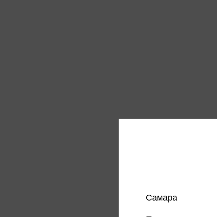
Алмазн
Сова
352 
Цена в
магазин
Самара