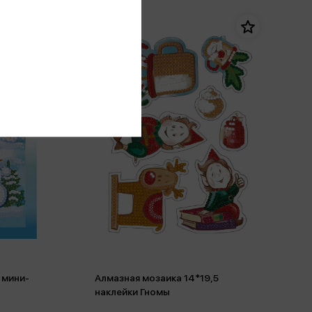
 мини-
Алмазная мозаика 14*19,5
наклейки Гномы