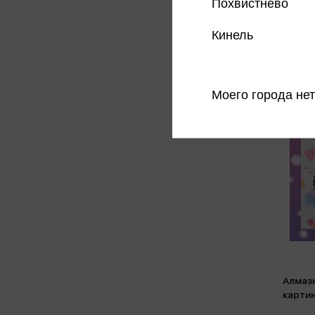
Похвистнево
Кинель
Моего города нет
Алмазн
карти