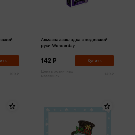
веской
Алмазная закладка c подвеской
руки. Wonderday
142 ₽
ить
Купить
Цена в розничных
199 ₽
149 ₽
магазинах: