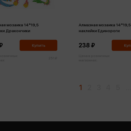
ая мозаика 14*19,5
Алмазная мозаика 14*19,5
йки Дракончики
наклейки Единороги
₽
238 ₽
Купить
Куп
 розничных
Цена в розничных
251 ₽
ах:
магазинах:
1
2
3
4
5
...