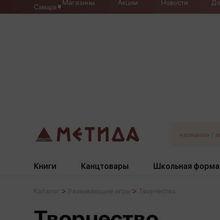
Магазины
Акции
Новости
До
Самара
Книги
Канцтовары
Школьная форма
Каталог
Развивающие игры
Творчество
Жанры
Подбор
Бумажная продукция
Галстуки, банты
Творчество
Глобусы
Для девочек