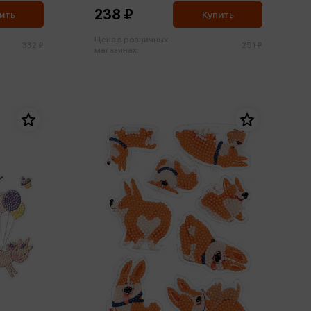
238 ₽
ить
Купить
Цена в розничных
332 ₽
251 ₽
магазинах: