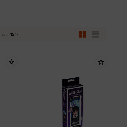
Сувениры
Фототовары
нице
12