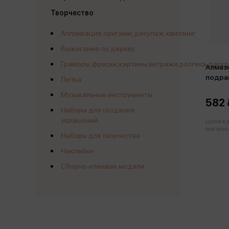
Творчество
Аппликация,оригами,декупаж,квиллинг
Выжигание по дереву
Гравюры,фрески,картины.витражи,роспись,раск
Алмазная мозаика
подра
Лепка
Музыкальные инструменты
582 
Наборы для создания
украшений
Цена в
магазин
Наборы для творчества
Наклейки
Сборно-клеевые модели