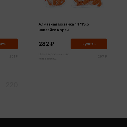
Алмазная мозаика 14*19,5
наклейки Корги
282 ₽
ить
Купить
Цена в розничных
251 ₽
297 ₽
магазинах:
220