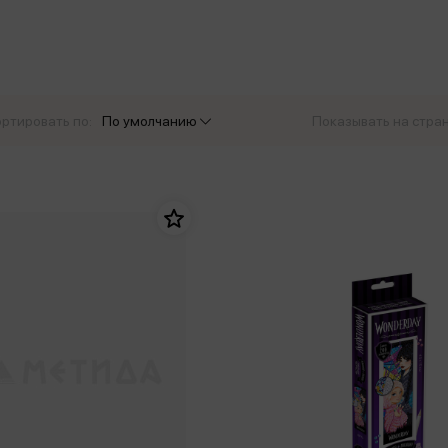
еры
Эксмо
Игрушки для малышей
Питер
рма
Мальчики
ое
АСТ
ые изделия
Настольные и развивающие игры
Азбука
Спорт и активный отдых
ртировать по:
По умолчанию
Показывать на стра
Росмэн
Творчество
кальное
дложение от
иды