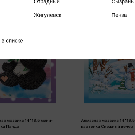
Отрадный
Сызрань
Жигулевск
Пенза
 в списке
ая мозаика 14*19,5 мини-
Алмазная мозаика 14*19,5
нка Панда
картинка Снежный вечер