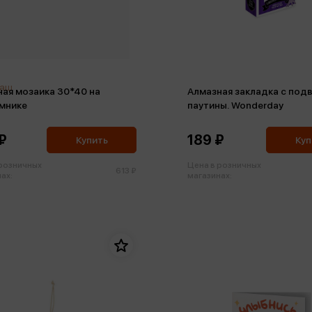
раш
 30*40 на
Алмазная закладка c под
мнике
паутины. Wonderday
₽
189 ₽
Купить
Куп
 розничных
Цена в розничных
613 ₽
ах:
магазинах: