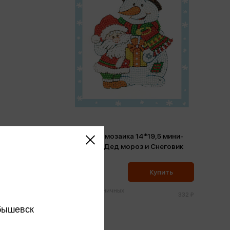
Алмазная мозаика 14*19,5 мини-
сенок
картинка Дед мороз и Снеговик
315 ₽
ить
Купить
Цена в розничных
286 ₽
332 ₽
магазинах:
бышевск