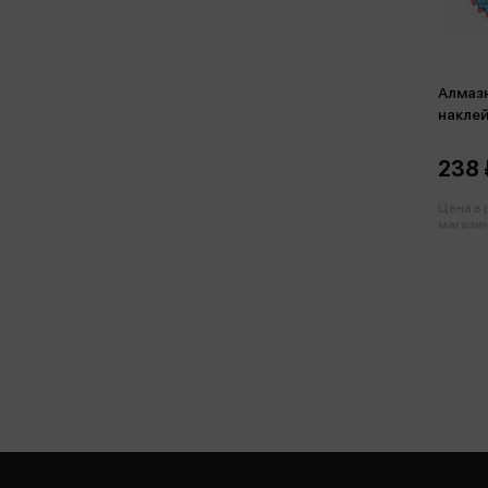
Алмазн
накле
238 
Цена в
магазин