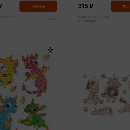
₽
315 ₽
Купить
Куп
 розничных
Цена в розничных
332 ₽
ах:
магазинах: