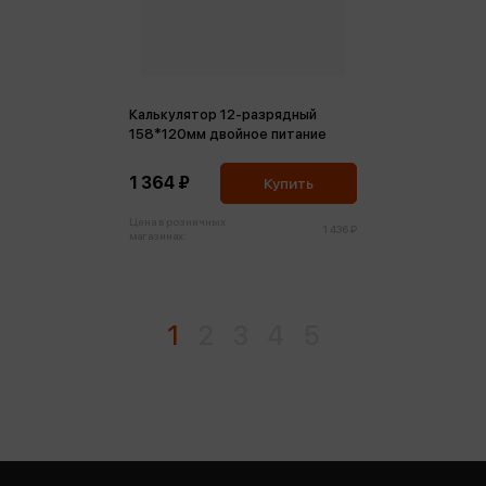
Калькулятор 12-разрядный
158*120мм двойное питание
1 364 ₽
Купить
Цена в розничных
1 436 ₽
магазинах:
1
2
3
4
5