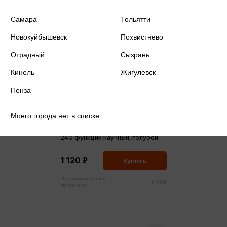
Самара
Тольятти
Новокуйбышевск
Похвистнево
Отрадный
Сызрань
Кинель
Жигулевск
Пенза
Моего города нет в списке
Калькулятор 10+2 рязрядный
240 функций научный, голубой
1 120 ₽
Купить
Цена в розничных
1 179 ₽
магазинах: