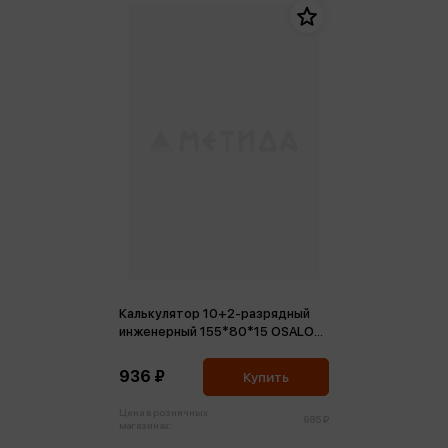
Калькулятор 10+2-разрядный
инженерный 155*80*15 OSALO
OS-991MS/231405 двойное
питание (401 функция
936 ₽
Купить
Цена в розничных
985 ₽
магазинах: