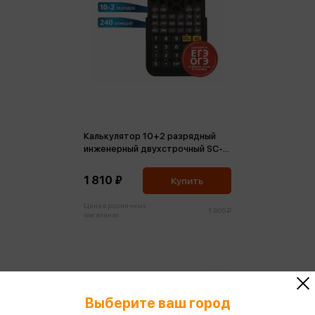
Калькулятор 10+2 разрядный
инженерный двухстрочный SC-
850 240 функций черный
1 810 ₽
Купить
Цена в розничных
1 905 ₽
магазинах:
Выберите ваш город