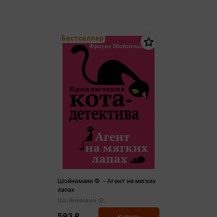
Бестселлер
Шойнеманн Ф. - Агент на мягких
лапах
Шойнеманн Ф.
593 ₽
Купить