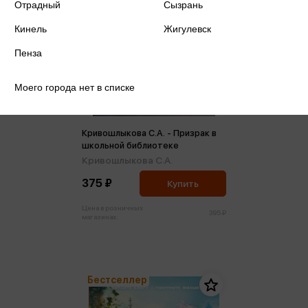
Отрадный
Сызрань
Кинель
Жигулевск
Пенза
Моего города нет в списке
Кривошлыкова С.А. - Призрак в
школьной библиотеке
Кривошлыкова С.А.
375 ₽
Купить
Цена в розничных
395 ₽
магазинах:
Бестселлер