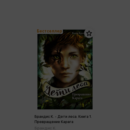
Бестселлер
Брандис К. - Дети леса. Книга 1.
Превращение Карага
Брандис К.