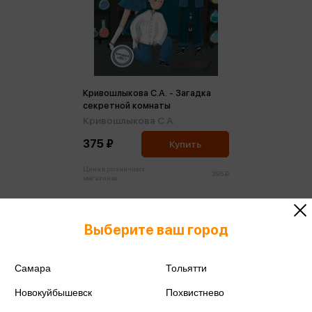
Кривошлыкова С.А. - Загадка
секретной комнаты
Кривошлыкова С.А.
375 ₽
Купить
Цена в розничных
395 ₽
магазинах:
Выберите ваш город
Бестселлер
Самара
Тольятти
Новокуйбышевск
Похвистнево