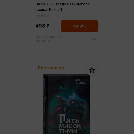
Вебб Х. - Загадка закрытого
ящика. Книга 1
Вебб Х.
498 ₽
Купить
Цена в розничных
524 ₽
магазинах:
Бестселлер