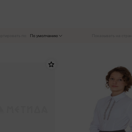
еры
Эксмо
Игрушки для малышей
Питер
рма
Мальчики
ое
АСТ
ые изделия
Настольные и развивающие игры
Азбука
Спорт и активный отдых
ртировать по:
По умолчанию
Показывать на стра
Росмэн
Творчество
кальное
дложение от
иды