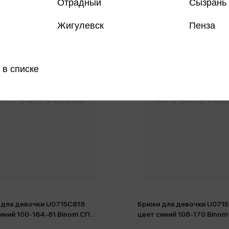
Отрадный
Сызрань
Жигулевск
Пенза
 в списке
 для девочки U0715C818
Брюки для девочки U071
иний 100-164-81 Binom СП
цвет синий 108-170 Binom
1A)
(5650/1A)