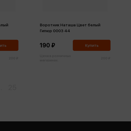
елый
Воротник Наташа Цвет белый
Гипюр 0003 44
190 ₽
ить
Купить
Цена в розничных
200 ₽
200 ₽
магазинах:
..
25