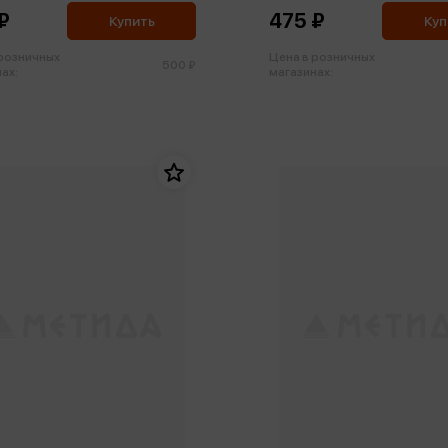
₽
475 ₽
Купить
Куп
 розничных
Цена в розничных
500 ₽
ах:
магазинах: