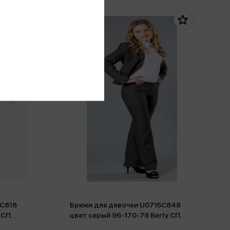
5C818
Брюки для девочки U0715C848
 СП
цвет серый 96-170-78 Berty СП
(54362)