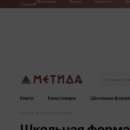
Магазины
Акции
Новости
До
Самара
Книги
Канцтовары
Школьная форма
Каталог
Школьная форма
Жанры
Подбор
Бумажная продукция
Галстуки, банты
Школьная форма
Глобусы
Для девочек