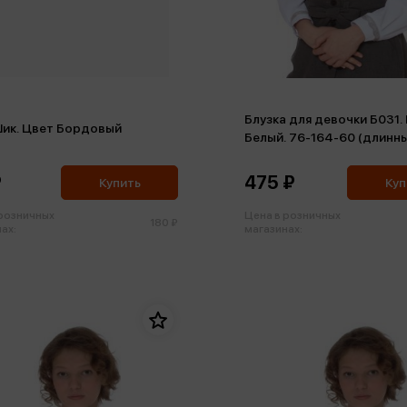
Блузка для девочки Б031.
Шик. Цвет Бордовый
Белый. 76-164-60 (длинны
₽
475 ₽
Купить
Куп
 розничных
Цена в розничных
180 ₽
ах:
магазинах: