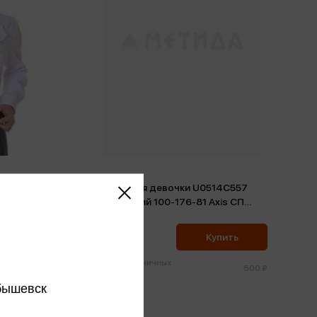
 Цвет
Брюки для девочки U0514C557
й рукав)
Цвет синий 100-176-81 Axis СП
(5650/1A)
475 ₽
ить
Купить
Цена в розничных
500 ₽
500 ₽
магазинах:
бышевск