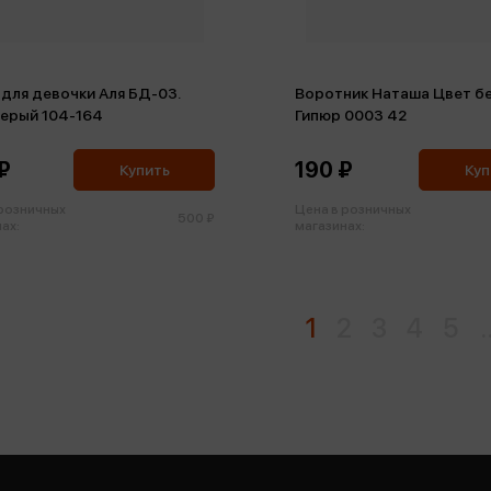
для девочки Аля БД-03.
Воротник Наташа Цвет б
серый 104-164
Гипюр 0003 42
₽
190 ₽
Купить
Куп
 розничных
Цена в розничных
500 ₽
ах:
магазинах:
1
2
3
4
5
.