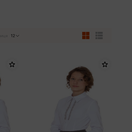
Сувениры
Фототовары
нице
12