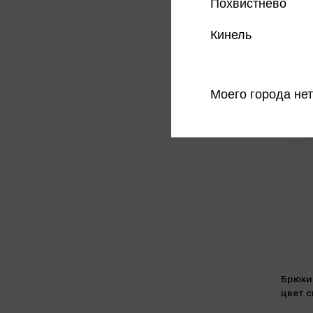
Похвистнево
Кинель
Моего города нет
Брюки
цвет с
(5650/