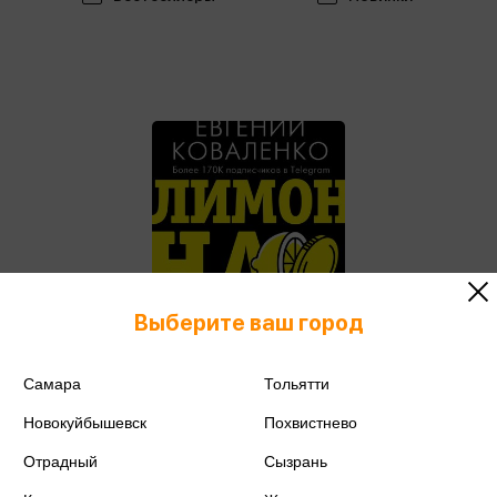
Выберите ваш город
Самара
Тольятти
Новокуйбышевск
Похвистнево
Звезда нонфикшн
16 книг
Отрадный
Сызрань