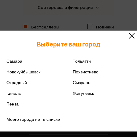
Сортировка и фильтрация
Бестселлеры
Новинки
Выберите ваш город
Самара
Тольятти
Новокуйбышевск
Похвистнево
Отрадный
Сызрань
Кинель
Жигулевск
Пенза
Моего города нет в списке