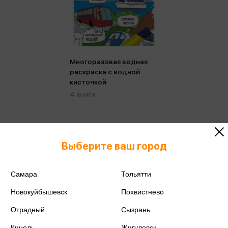
Многоразовая водная
раскраска с водной
кисточкой
4 книги
Выберите ваш город
Самара
Тольятти
Новокуйбышевск
Похвистнево
Отрадный
Сызрань
Кинель
Жигулевск