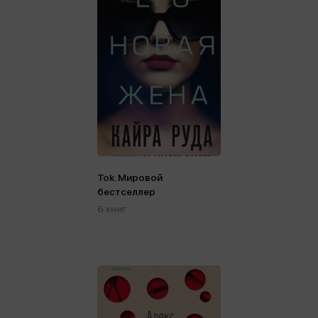
Tok. Мировой
бестселлер
6 книг