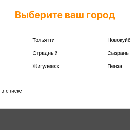
Выберите ваш город
кшн Рунета
Звезда нонфикшн
ги
16 книг
Тольятти
Новокуй
Отрадный
Сызрань
Жигулевск
Пенза
 в списке