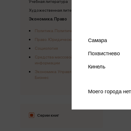
Учебная литература
Художественная литература
Экономика. Право
Нонфи
Политика. Политические науки
24 кни
Право. Юридические науки
Самара
Социология
Похвистнево
Средства массовой
информации
Кинель
Экономика. Управление.
Бизнес
Моего города нет
Серии книг