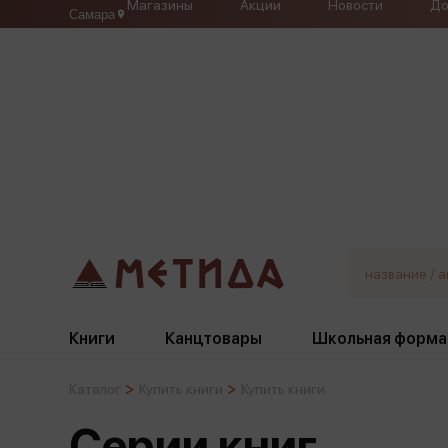
Магазины
Акции
Новости
До
Самара
Книги
Канцтовары
Школьная форма
Каталог
Купить книги
Купить книги
Жанры
Подбор
Бумажная продукция
Галстуки, банты
Серии книг
Глобусы
Для девочек