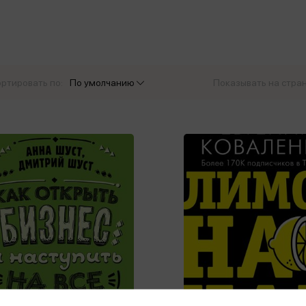
еры
Эксмо
Игрушки для малышей
Питер
рма
Мальчики
ое
АСТ
ые изделия
Настольные и развивающие игры
Азбука
Спорт и активный отдых
ртировать по:
По умолчанию
Показывать на стра
Росмэн
Творчество
кальное
дложение от
иды