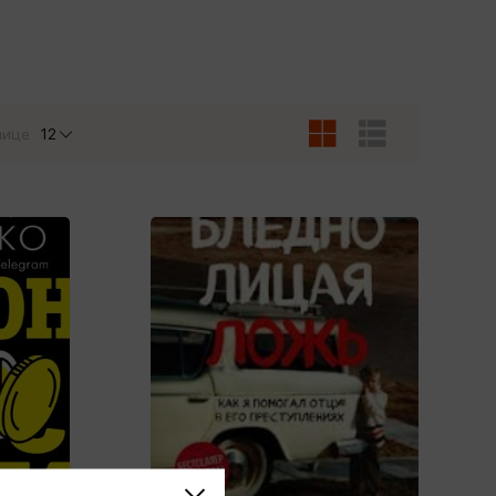
Сувениры
Фототовары
нице
12