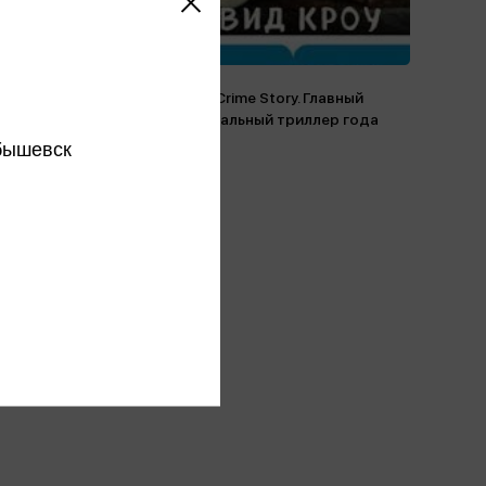
Tok. True Crime Story. Главный
документальный триллер года
11 книг
бышевск