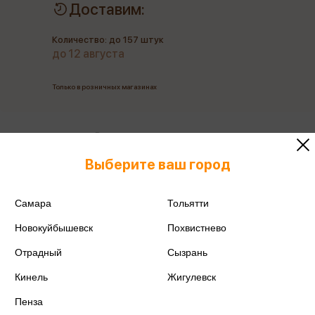
Доставим:
Количество: до 157 штук
до 12 августа
Только в розничных магазинах
Все товары производителя
Выберите ваш город
Поделиться
Самара
Тольятти
Новокуйбышевск
Похвистнево
Отрадный
Сызрань
Артикул
BSk_12071
Кинель
Жигулевск
Производитель
Berlingo
Пенза