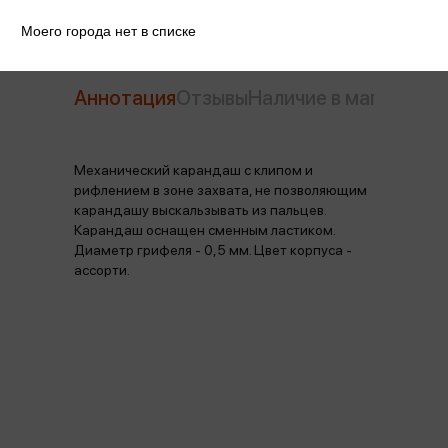
Моего города нет в списке
Аннотация
Отзывы
Наличие в магазинах
Механический карандаш с клипом и
рифлением в зоне захвата, не позволяющим
карандашу выскальзывать из пальцев.
Карандаш оснащен сменным ластиком.
Диаметр грифеля - 0,5 мм. Цвет корпуса -
ассорти.