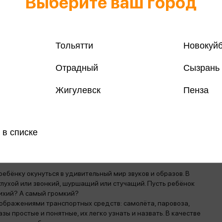
Выберите ваш город
Тольятти
Новокуй
Все товар
Отрадный
Сызрань
Поделить
Жигулевск
Пенза
 в списке
магазинах
ребёнку окунуться в удивительный мир звуков и образов. В
: глухой или звонкий, шуршащий или стучащий. Пусть ребёнок
тихий? А самый громкий?
зображениями транспортных средств: самолёта, паровоза,
зы простые и понятные, их легко узнать и назвать. В качестве