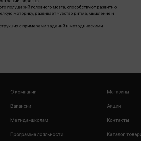
люстрации-образцы.
вого полушарий головного мозга, способствуют развитию
мелкую моторику, развивает чувство ритма, мышление и
нструкция с примерами заданий и методическими
О компании
Магазины
Вакансии
Акции
Метида-школам
Контакты
Программа лояльности
Каталог товар