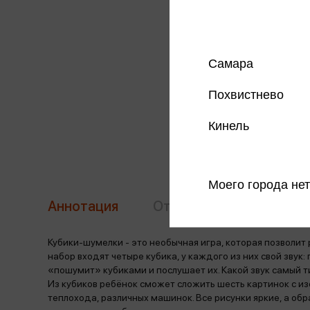
Самара
Похвистнево
Кинель
Моего города нет
Аннотация
Отзывы
Наличие в 
Кубики-шумелки - это необычная игра, которая позволит 
набор входят четыре кубика, у каждого из них свой звук
«пошумит» кубиками и послушает их. Какой звук самый 
Из кубиков ребёнок сможет сложить шесть картинок с и
теплохода, различных машинок. Все рисунки яркие, а обра