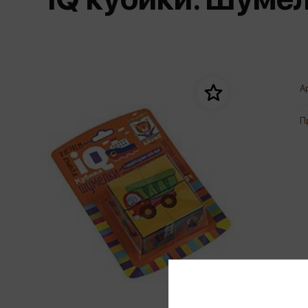
Дом. Быт. Досуг. Эзотеризм
Бестселл
Калькуляторы
Для мальчиков
Литература для детей
Новинки
Канцтовары прочие
Спортивная фо
Популярная психология
Популярн
Обложки, архивы
Чулочно-носочн
Религия
Офисные принадлежности
А
Техника. Медицина
Папки
Учебная литература
П
Пишущие принадлежности
Художественная литература
Сумки, рюкзаки, портфели, пеналы
Уни
Экономика. Право
Счетный материал
пре
Творчество, хобби
Мет
Чертежные принадлежности