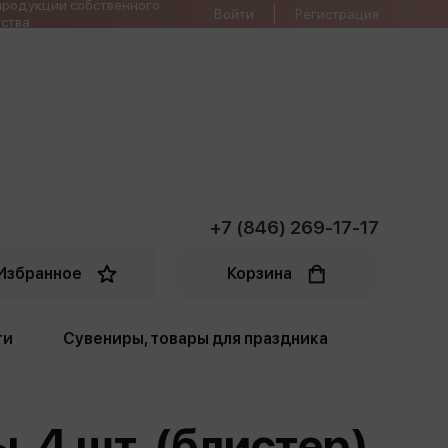
продукции собственного
Войти
Регистрация
ства
+7 (846) 269-17-17
Избранное
Корзина
ти
Сувениры, товары для праздника
ти
Открытки. Грамоты
 4 шт. (блистер)
Пакеты