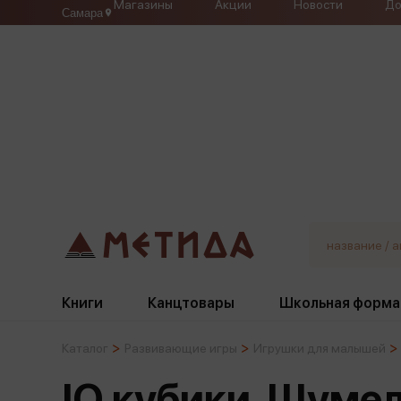
Магазины
Акции
Новости
До
Самара
Книги
Канцтовары
Школьная форма
Каталог
Развивающие игры
Игрушки для малышей
Жанры
Подбор
Бумажная продукция
Галстуки, банты
IQ кубики. Шумел
Глобусы
Для девочек