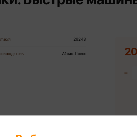
еры
Эксмо
Игрушки для малышей
Питер
рма
Мальчики
ое
АСТ
ые изделия
Настольные и развивающие игры
Азбука
Спорт и активный отдых
ртикул
28249
Росмэн
Творчество
20
роизводитель
Айрис-Пресс
кальное
дложение от
иды