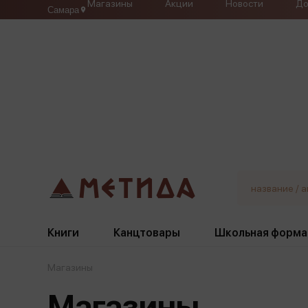
Магазины
Акции
Новости
До
Самара
Книги
Канцтовары
Школьная форма
Магазины
Жанры
Подбор
Бумажная продукция
Галстуки, банты
Магазины
Глобусы
Для девочек