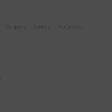
Сувениры
Фототовары
Сызрань
Кинель
Жигулевск
"