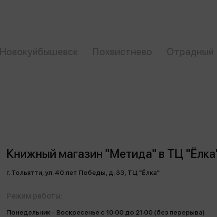
еры
Эксмо
Игрушки для малышей
Питер
рма
Мальчики
ое
АСТ
ые изделия
Настольные и развивающие игры
Азбука
Новокуйбышевск
Похвистнево
Отрадный
Спорт и активный отдых
Росмэн
Творчество
кальное
дложение от
иды
Книжный магазин "Метида" в ТЦ "Ёлка
г. Тольятти, ул. 40 лет Победы, д. 33, ТЦ "Ёлка"
Режим работы:
Понедельник - Воскресенье с 10:00 до 21:00 (без перерыва)