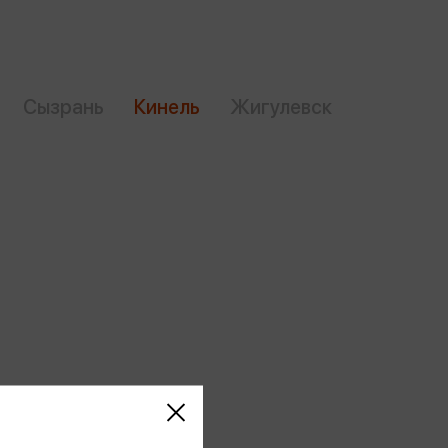
Сувениры
Фототовары
Сызрань
Кинель
Жигулевск