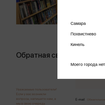
Самара
Похвистнево
Кинель
Обратная связь
Моего города нет
Имя
Обязательное п
Уважаемые пользователи!
Если у вас возникли
вопросы, напишите нам, а
E-mail
Обязательное
мы в свою очередь