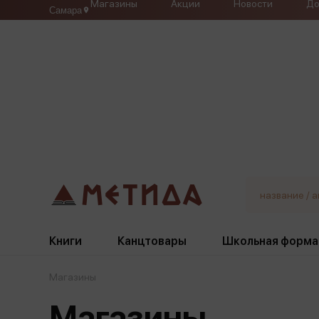
Магазины
Акции
Новости
До
Самара
Книги
Канцтовары
Школьная форма
Магазины
Жанры
Подбор
Бумажная продукция
Галстуки, банты
Магазины
Глобусы
Для девочек