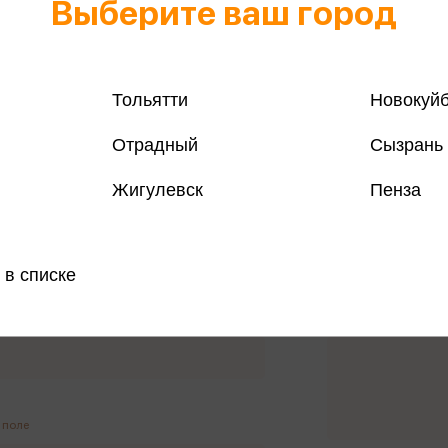
Выберите ваш город
Смотреть на карте
+7 (846) 954-91-90
Тольятти
Новокуй
Отрадный
Сызрань
Жигулевск
Пенза
 в списке
Ваше сообщение
оле
 поле