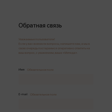
Обратная связь
Уважаемые пользователи!
Если у вас возникли вопросы, напишите нам, а мы в
свою очередь постараемся оперативно ответить на
ваш вопрос, с уважением, ваша «Метида».
Имя
Обязательное поле
E-mail
Обязательное поле