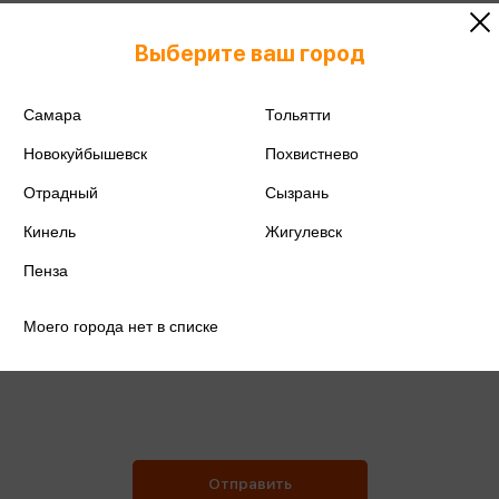
Номер телефона
Обязательное поле
Выберите ваш город
Самара
Тольятти
Ваше сообщение
Обязательное поле
Новокуйбышевск
Похвистнево
Отрадный
Сызрань
Кинель
Жигулевск
Пенза
Отправляя данную форму, вы соглашаетесь с
Моего города нет в списке
текстом соглашения об обработке
персональных данных.
Отправить