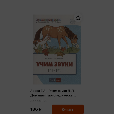
Азова Е.А. - Учим звуки Л, Л'.
Домашняя логопедическая
тетрадь для детей 5-7 лет (м)
Азова Е.А.
186 ₽
Купить