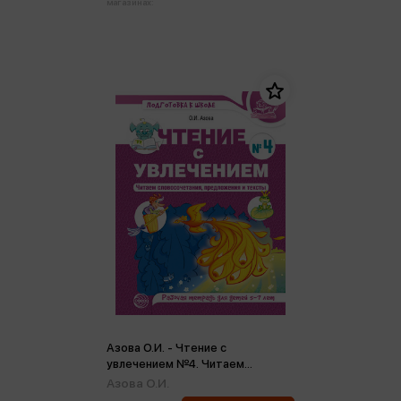
магазинах:
Азова О.И. - Чтение с
увлечением №4. Читаем
словосочетания, предложения и
Азова О.И.
тексты. Рабочая тетрадь 5-7