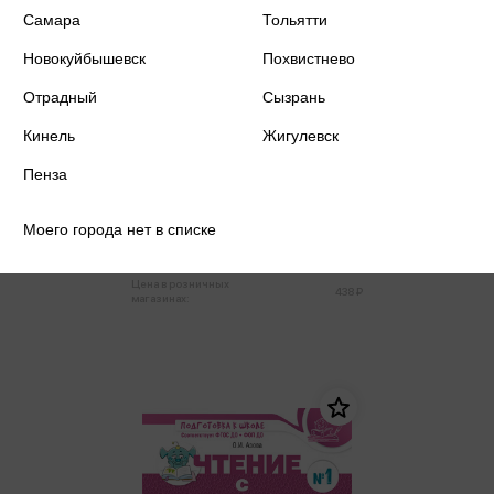
Самара
Тольятти
Новокуйбышевск
Похвистнево
Отрадный
Сызрань
Кинель
Жигулевск
Азова О.И. - Зачитай-ка. Рабочая
Пенза
тетрадь для детей 5-6 лет
ФГОС ДО (м)
Азова О.И.
Моего города нет в списке
416 ₽
Купить
Цена в розничных
438 ₽
магазинах: