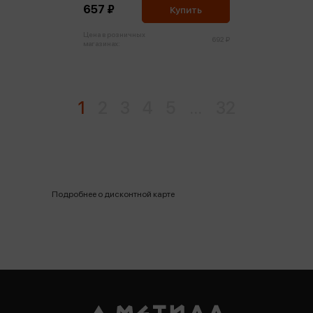
657 ₽
Купить
Цена в розничных
692 ₽
магазинах:
1
2
3
4
5
...
32
Подробнее о дисконтной карте