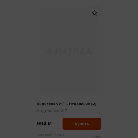
Андилевко И.Г. - Исцеление (м)
Андилевко И.Г.
994 ₽
Купить
Цена в розничных
1 046 ₽