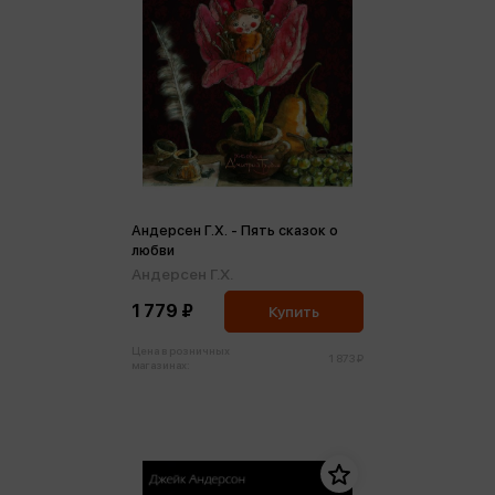
Андерсен Г.Х. - Пять сказок о
любви
Андерсен Г.Х.
1 779 ₽
Купить
Цена в розничных
1 873 ₽
магазинах: