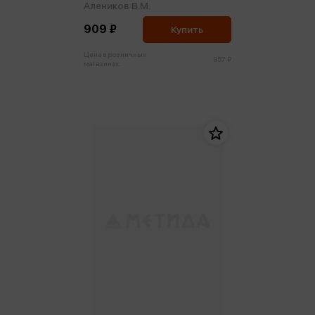
Алеников В.М.
909 ₽
Купить
Цена в розничных
957 ₽
магазинах: