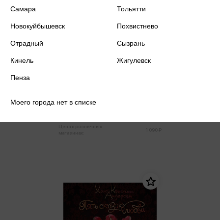
Самара
Тольятти
Новокуйбышевск
Похвистнево
Отрадный
Сызрань
Кинель
Жигулевск
Алеников В.М. - Приключения
Пенза
Петрова и Васечкина
Алеников В.М.
Моего города нет в списке
1 036 ₽
Купить
Цена в розничных
1 090 ₽
магазинах: