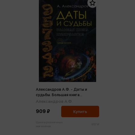
Александров А.Ф. - Даты и
судьбы. Большая книга
нумерологии. От нумерологии - к
Александров А.Ф.
цифровому анализу
909 ₽
Купить
Цена в розничных
957 ₽
магазинах: