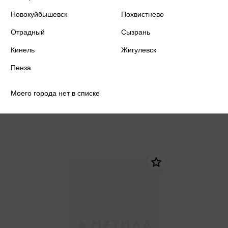
Новокуйбышевск
Похвистнево
Отрадный
Сызрань
Кинель
Жигулевск
Тройка. Стихи русских поэтов
Пенза
1 131 ₽
Купить
Моего города нет в списке
Цена в розничных
1 191 ₽
магазинах: