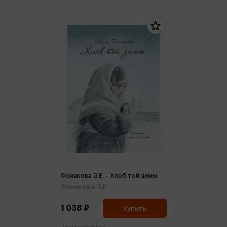
Фонякова Э.Е. - Хлеб той зимы
Фонякова Э.Е.
1 038 ₽
Купить
Цена в розничных