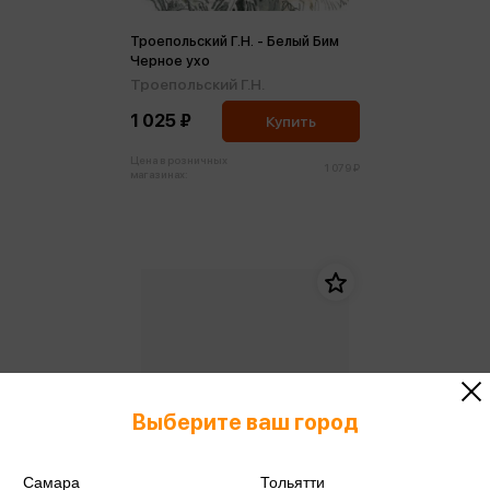
Троепольский Г.Н. - Белый Бим
Черное ухо
Троепольский Г.Н.
1 025 ₽
Купить
Цена в розничных
1 079 ₽
магазинах:
Выберите ваш город
Самара
Тольятти