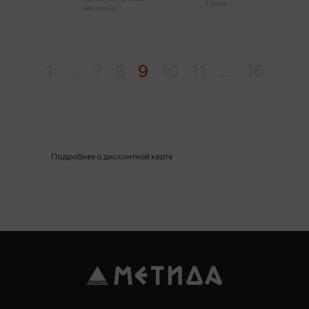
1 093 ₽
магазинах:
1
...
7
8
9
10
11
...
16
Подробнее о дисконтной карте