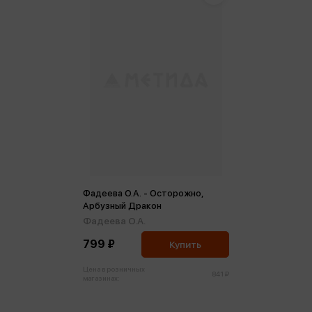
Фадеева О.А. - Осторожно,
Арбузный Дракон
Фадеева О.А.
799 ₽
Купить
Цена в розничных
841 ₽
магазинах: