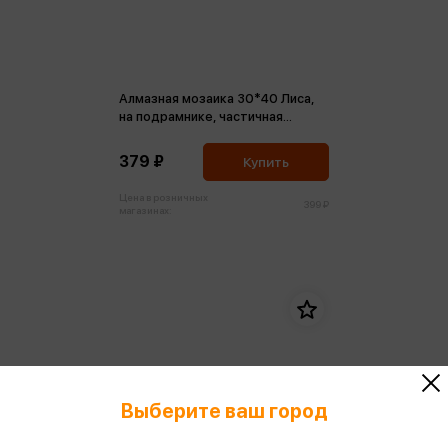
Алмазная мозаика 30*40 Лиса,
на подрамнике, частичная
выкладка
379 ₽
Купить
Цена в розничных
399 ₽
магазинах:
Выберите ваш город