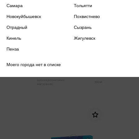
Самара
Тольятти
Новокуйбышевск
Похвистнево
Отрадный
Сызрань
Кинель
Жигулевск
Пенза
Алмазная мозаика 30*40 Луна и
дерево, на подрамнике,
частичная выкладка
Моего города нет в списке
379 ₽
Купить
Цена в розничных
399 ₽
магазинах: