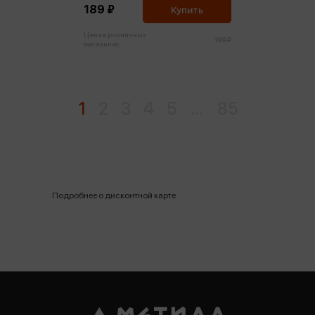
189 ₽
Купить
Цена в розничных
199 ₽
магазинах:
1
2
3
4
5
...
85
Подробнее о дисконтной карте