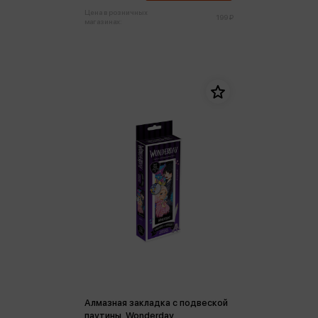
Цена в розничных
199 ₽
магазинах:
Алмазная закладка c подвеской
паутины. Wonderday