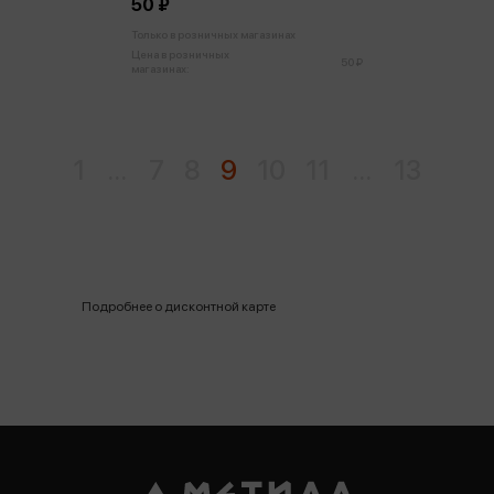
50 ₽
Только в розничных магазинах
Цена в розничных
50 ₽
магазинах:
1
...
7
8
9
10
11
...
13
Подробнее о дисконтной карте