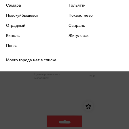
Самара
Тольятти
Новокуйбышевск
Похвистнево
Отрадный
Сызрань
Кинель
Жигулевск
Пенза
Световозвращающая подвеска
Смайлик белый
Моего города нет в списке
70 ₽
Только в розничных магазинах
Цена в розничных
74 ₽
магазинах: