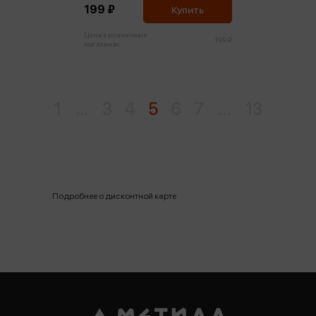
199 ₽
Купить
Цена в розничных
199 ₽
магазинах:
1
...
3
4
5
6
7
...
13
Подробнее о дисконтной карте