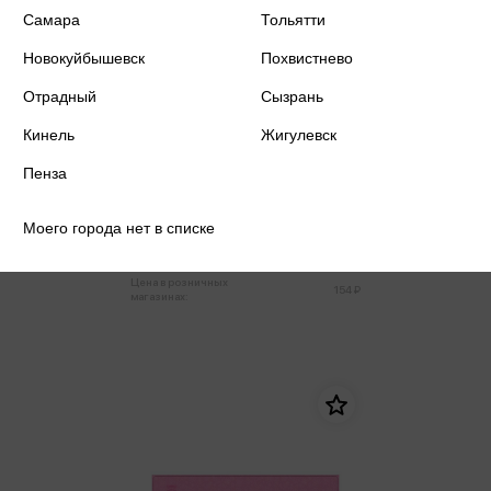
Самара
Тольятти
Новокуйбышевск
Похвистнево
Отрадный
Сызрань
Кинель
Жигулевск
Пенза
Клеенка для уроков труда
Летим 35*50см, ПВХ
Моего города нет в списке
146 ₽
Купить
Цена в розничных
154 ₽
магазинах: