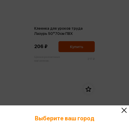
Клеенка для уроков труда
Лазурь 50*70см ПВХ
206 ₽
Купить
Цена в розничных
217 ₽
магазинах:
Выберите ваш город