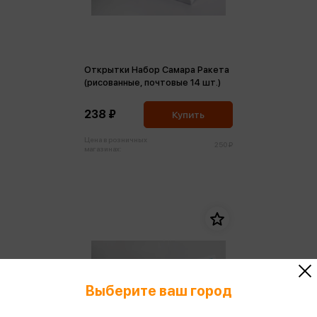
Открытки Набор Самара Ракета
(рисованные, почтовые 14 шт.)
238 ₽
Купить
Цена в розничных
250 ₽
магазинах:
Выберите ваш город