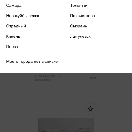
Самара
Тольятти
Новокуйбышевск
Похвистнево
Отрадный
Сызрань
Кинель
Жигулевск
Пенза
Открытки Набор Самарский
модерн. (16шт)
Моего города нет в списке
238 ₽
Купить
Цена в розничных
250 ₽
магазинах: