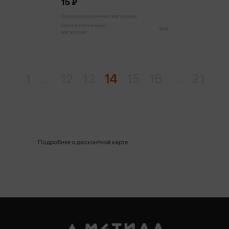
15 ₽
Только в розничных магазинах
Цена в розничных
16 ₽
магазинах:
1
...
12
13
14
15
16
...
21
Подробнее о дисконтной карте