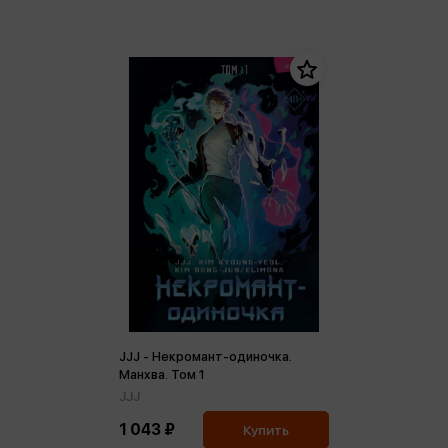
JJJ - Некромант-одиночка.
Манхва. Том 1
JJJ
1 043 ₽
Купить