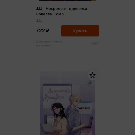
JJJ - Некромант-одиночка.
Новелла. Том 2
JJJ
722 ₽
Купить
Цена в розничных
760 ₽
магазинах: