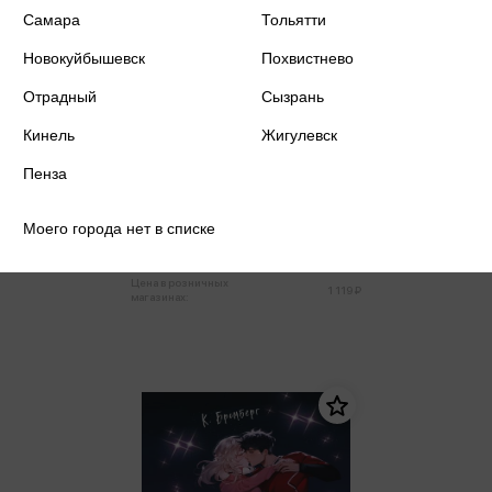
Самара
Тольятти
Новокуйбышевск
Похвистнево
Отрадный
Сызрань
Кинель
Жигулевск
Аквила Л. - Янтарь рассеивает
Пенза
тьму
Аквила Л.
Моего города нет в списке
1 063 ₽
Купить
Цена в розничных
1 119 ₽
магазинах: