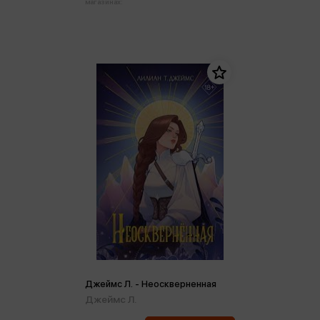
магазинах:
Джеймс Л. - Неоскверненная
Джеймс Л.