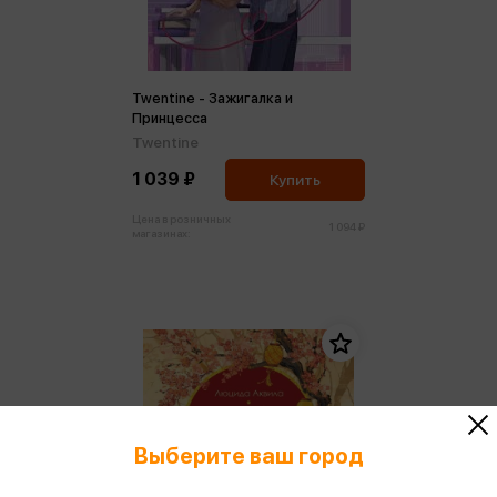
Twentine - Зажигалка и
Принцесса
Twentine
1 039 ₽
Купить
Цена в розничных
1 094 ₽
магазинах:
Выберите ваш город