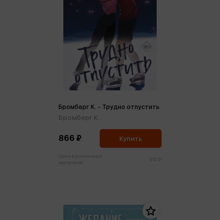
Бромберг К. - Трудно отпустить
Бромберг К.
866 ₽
Купить
Цена в розничных
912 ₽
магазинах: