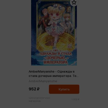
AmberManyanshe - Однажды я
стала дочерью императора. Том
1
AmberManyanshe
952 ₽
Купить
Цена в розничных
1 002 ₽
магазинах: