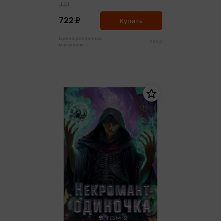
JJJ
722 ₽
Купить
Цена в розничных
760 ₽
магазинах: