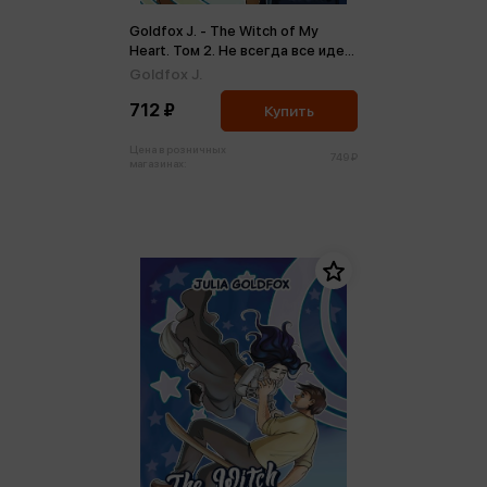
Goldfox J. - The Witch of My
Heart. Том 2. Не всегда все идет
гладко (м)
Goldfox J.
712 ₽
Купить
Цена в розничных
749 ₽
магазинах: