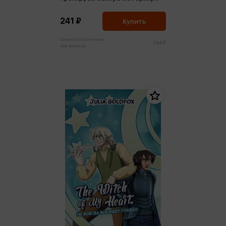
рук (м)
241 ₽
Купить
Цена в розничных
254 ₽
магазинах: