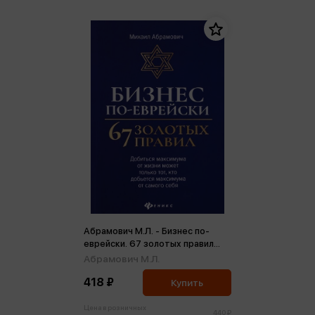
Абрамович М.Л. - Бизнес по-
еврейски. 67 золотых правил
(нов) (м)
Абрамович М.Л.
418 ₽
Купить
Цена в розничных
440 ₽