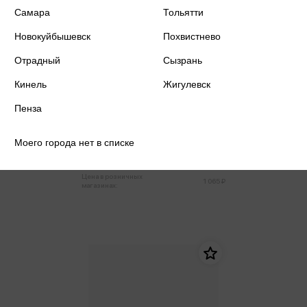
Самара
Тольятти
Новокуйбышевск
Похвистнево
Отрадный
Сызрань
Кинель
Жигулевск
Goldfox J. - The Witch of My
Пенза
Heart. Том 4. Нужно уметь
прощать старые обиды (м)
Goldfox J.
Моего города нет в списке
1 012 ₽
Купить
Цена в розничных
1 065 ₽
магазинах: