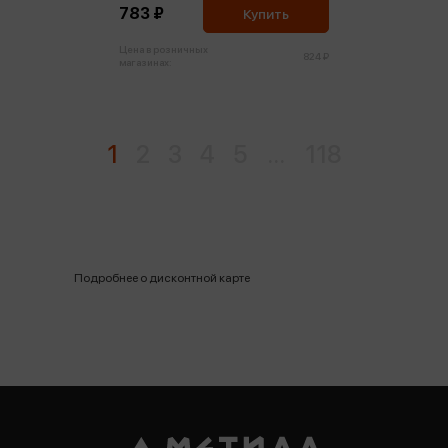
783 ₽
Купить
Цена в розничных
824 ₽
магазинах:
1
2
3
4
5
...
118
Подробнее о дисконтной карте