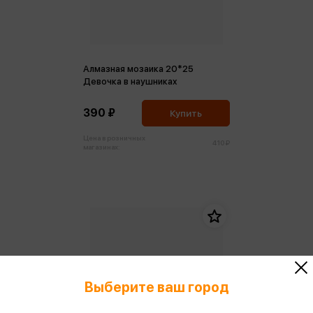
Алмазная мозаика 20*25
Девочка в наушниках
390 ₽
Купить
Цена в розничных
410 ₽
магазинах:
Выберите ваш город