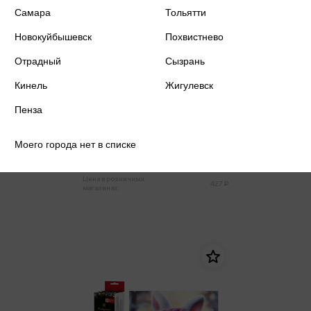
Самара
Тольятти
Новокуйбышевск
Похвистнево
Отрадный
Сызрань
Кинель
Жигулевск
Пенза
Алмазная мозаика 20*25
Девочка-единорог
Моего города нет в списке
406 ₽
Купить
Цена в розничных
427 ₽
магазинах: