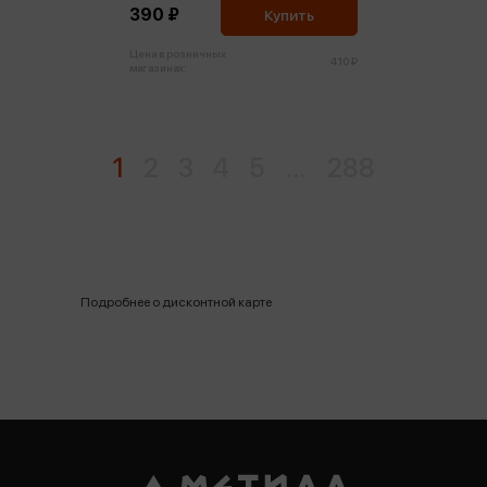
390 ₽
Купить
Цена в розничных
410 ₽
магазинах:
1
2
3
4
5
...
288
Подробнее о дисконтной карте