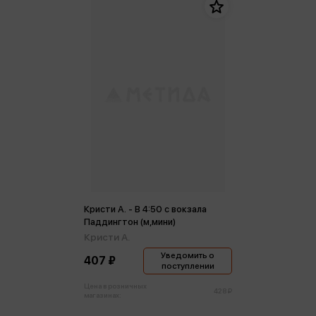
Кристи А. - В 4:50 с вокзала
Паддингтон (м,мини)
Кристи А.
Уведомить о
407 ₽
поступлении
Цена в розничных
428 ₽
магазинах: