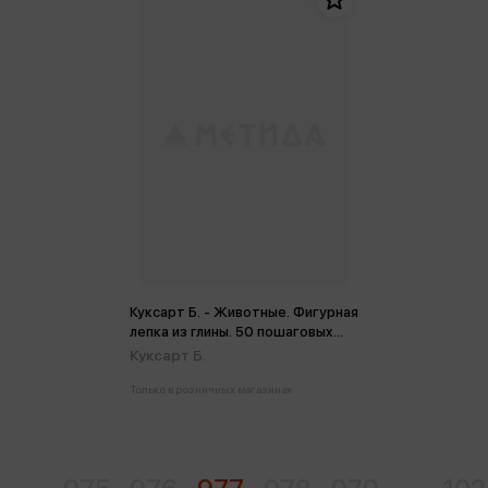
Куксарт Б. - Животные. Фигурная
лепка из глины. 50 пошаговых
схем (мц)
Куксарт Б.
Только в розничных магазинах