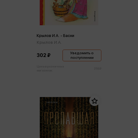
Крылов И.А. - Басни
Крылов И.А.
Уведомить о
302 ₽
поступлении
Цена в розничных
318 ₽
магазинах: