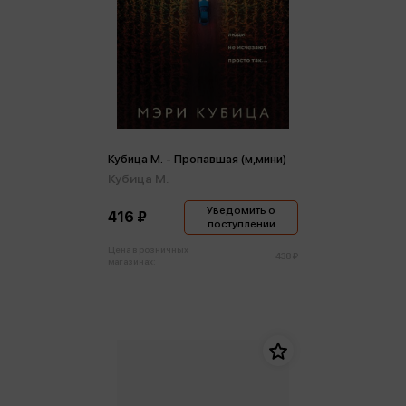
Кубица М. - Пропавшая (м,мини)
Кубица М.
Уведомить о
416 ₽
поступлении
Цена в розничных
438 ₽
магазинах: