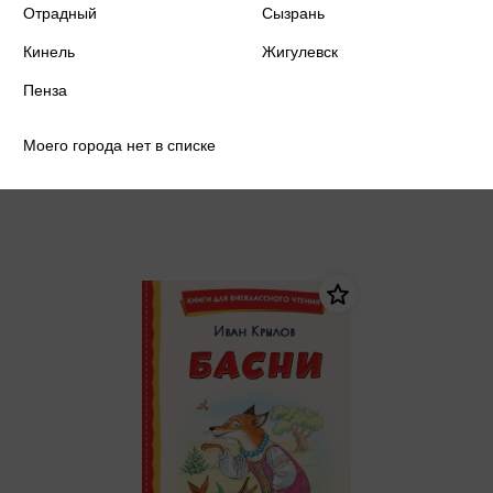
Отрадный
Сызрань
Кинель
Крыгина Е.А. - О красоте и любви
Жигулевск
к себе. Уход за кожей
Пенза
Крыгина Е.А.
Уведомить о
3 119 ₽
поступлении
Моего города нет в списке
Цена в розничных
3 283 ₽
магазинах: