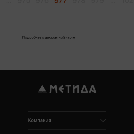
...
975
976
977
978
979
...
102
Подробнее о дисконтной карте
Компания