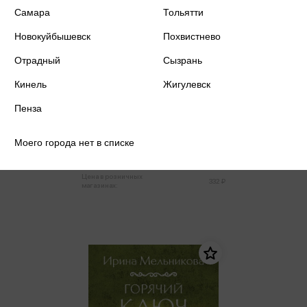
Самара
Тольятти
Новокуйбышевск
Похвистнево
Отрадный
Сызрань
Кинель
Жигулевск
Мельникова И.А. - Бесы Черного
Пенза
городища (м,мини)
Мельникова И.А.
Моего города нет в списке
315 ₽
Купить
Цена в розничных
332 ₽
магазинах: