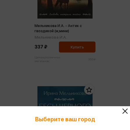
Мельникова И.А. - Антик с
гвоздикой (м,мини)
Мельникова И.А.
337 ₽
Купить
Цена в розничных
355 ₽
магазинах:
Выберите ваш город