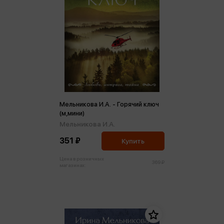
Мельникова И.А. - Горячий ключ
(м,мини)
Мельникова И.А.
351 ₽
Купить
Цена в розничных
369 ₽
магазинах: