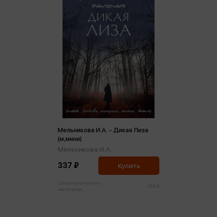
Мельникова И.А. - Дикая Лиза
(м,мини)
Мельникова И.А.
337 ₽
Купить
Цена в розничных
355 ₽
магазинах: