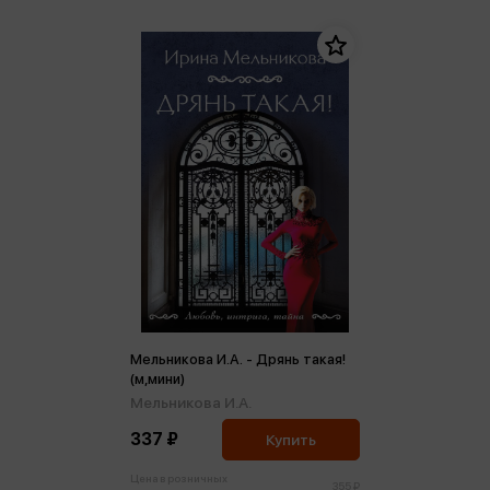
Мельникова И.А. - Дрянь такая!
(м,мини)
Мельникова И.А.
337 ₽
Купить
Цена в розничных
355 ₽