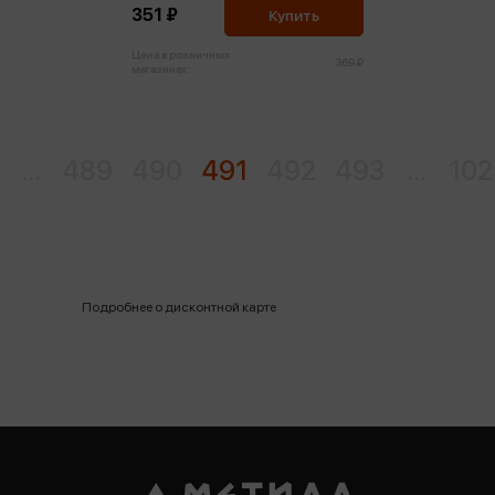
351 ₽
Купить
Цена в розничных
369 ₽
магазинах:
...
489
490
491
492
493
...
102
Подробнее о дисконтной карте