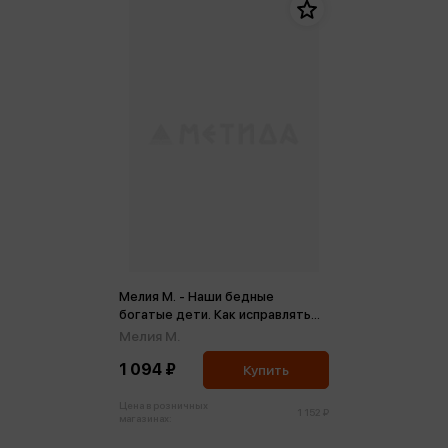
Мелия М. - Наши бедные
богатые дети. Как исправлять
ошибки воспитания
Мелия М.
1 094 ₽
Купить
Цена в розничных
1 152 ₽
магазинах: