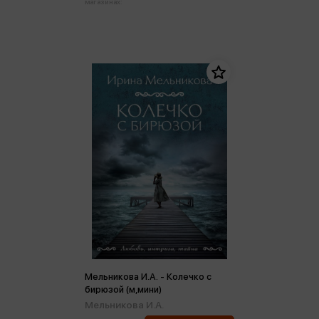
магазинах:
Мельникова И.А. - Колечко с
бирюзой (м,мини)
Мельникова И.А.