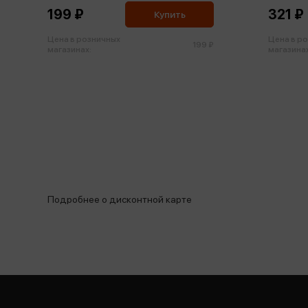
199 ₽
321 ₽
Купить
Цена в розничных
Цена в р
199 ₽
магазинах:
магазинах
Подробнее о дисконтной карте