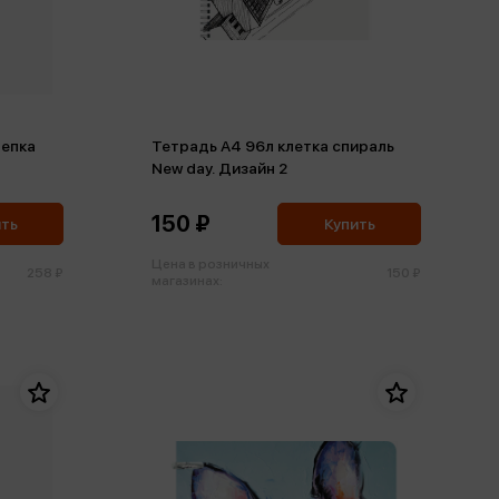
репка
Тетрадь А4 96л клетка спираль
New day. Дизайн 2
150 ₽
ить
Купить
Цена в розничных
258 ₽
150 ₽
магазинах: