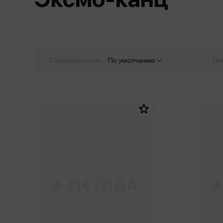
Дом. Быт. Досуг. Эзотеризм
Бестселл
Калькуляторы
Для мальчиков
Литература для детей
Новинки
Канцтовары прочие
Спортивная фо
Популярная психология
Популярн
Обложки, архивы
Чулочно-носочн
Религия
Офисные принадлежности
Сортировать по:
По умолчанию
По
Техника. Медицина
Папки
Учебная литература
Пишущие принадлежности
Художественная литература
Сумки, рюкзаки, портфели, пеналы
Уни
Экономика. Право
Счетный материал
пре
Творчество, хобби
Мет
Чертежные принадлежности