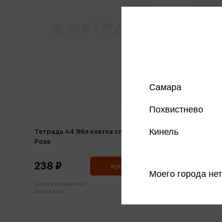
Самара
Похвистнево
Кинель
Тетрадь А4 96л клетка спираль
Тетрадь
Роза
Хризант
238 ₽
240 ₽
Купить
Моего города нет
Цена в розничных
Цена в р
250 ₽
магазинах:
магазинах