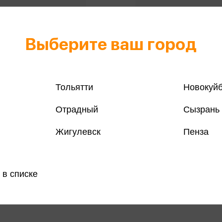
Выберите ваш город
Тольятти
Новокуй
Отрадный
Сызрань
Жигулевск
Пенза
 А4 96л клетка
Тетрадь А5 100л клетка к
ема (Эксклюзив)
Сияние
315 ₽
Купить
Куп
 в списке
озничных
Цена в розничных
253 ₽
:
магазинах: