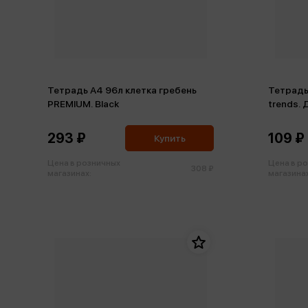
Тетрадь А4 96л клетка гребень
Тетрадь
PREMIUM. Black
trends. 
293 ₽
109 ₽
Купить
Цена в розничных
Цена в р
308 ₽
магазинах:
магазинах