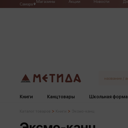
Магазины
Акции
Новости
До
Самара
Книги
Канцтовары
Школьная форма
Каталог товаров
Книги
Эксмо-канц
Жанры
Подбор
Бумажная продукция
Галстуки, банты
Эксмо-канц
Глобусы
Для девочек