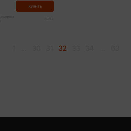
Купить
озничных
338 ₽
:
1
...
30
31
32
33
34
...
63