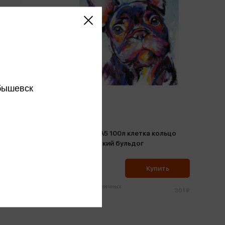
бышевск
ольцо
Тетрадь А5 100л клетка кольцо
Французский бульдог
286 ₽
ить
Купить
Цена в розничных
332 ₽
301 ₽
магазинах: