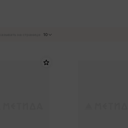
еры
Эксмо
Игрушки для малышей
Питер
рма
Мальчики
ое
АСТ
ые изделия
Настольные и развивающие игры
Азбука
Спорт и активный отдых
казывать на странице
10
Росмэн
Творчество
кальное
дложение от
иды