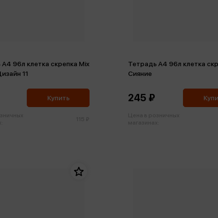
 А4 96л клетка скрепка Mix
Тетрадь А4 96л клетка ск
Дизайн 11
Сияние
245 ₽
Купить
Куп
озничных
Цена в розничных
115 ₽
:
магазинах: