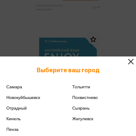
Цена в розничных
241 ₽
магазинах:
Выберите ваш город
Самара
Тольятти
Новокуйбышевск
Похвистнево
Отрадный
Сызрань
Кинель
Жигулевск
Биболетова М.З. - Enjoy English.
Пенза
Английский язык 9 класс.