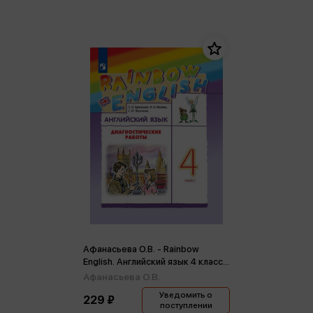
Афанасьева О.В. - Rainbow
English. Английский язык 4 класс.
Диагностические работы РИТМ
Афанасьева О.В.
ФГОС (м)
Уведомить о
229 ₽
поступлении