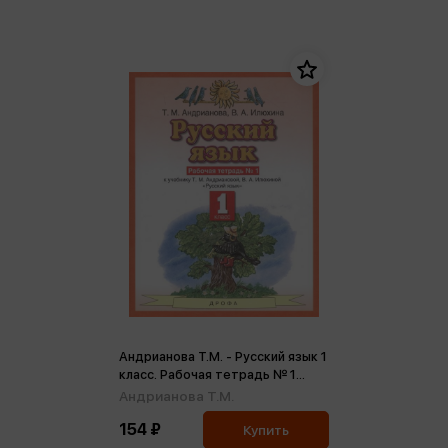
Андрианова Т.М. - Русский язык 1
класс. Рабочая тетрадь № 1
ФГОС (м)
Андрианова Т.М.
154 ₽
Купить