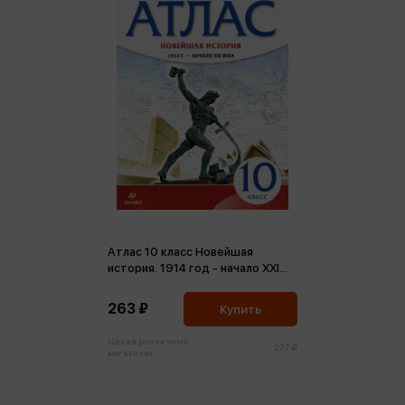
Атлас 10 класс Новейшая
история. 1914 год - начало XXI
века ФГОС (м)
263 ₽
Купить
Цена в розничных
277 ₽
магазинах: