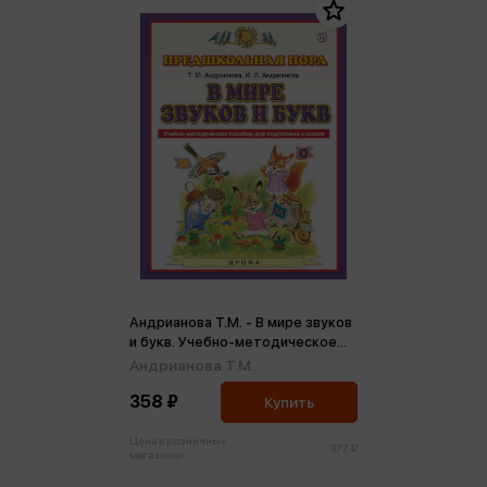
Андрианова Т.М. - В мире звуков
и букв. Учебно-методическое
пособие для подготовки к
Андрианова Т.М.
школе (м)
358 ₽
Купить
Цена в розничных
377 ₽
магазинах: