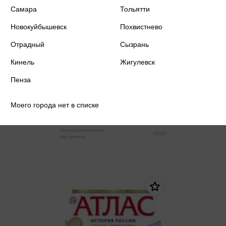
Самара
Тольятти
Новокуйбышевск
Похвистнево
Отрадный
Сызрань
Кинель
Жигулевск
Андрианова Т.М. - Русский язык.
Пенза
Литературное чтение 1 класс.
Проверочные и диагностические
Андрианова Т.М.
работы ФГОС (м)
Моего города нет в списке
193 ₽
Купить
Цена в розничных
203 ₽
магазинах: