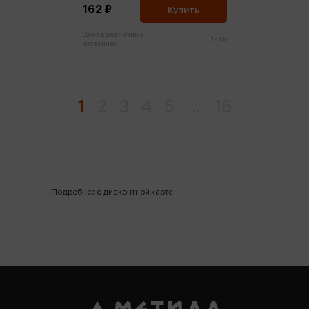
162 ₽
Купить
Цена в розничных
171 ₽
магазинах:
1
2
3
4
5
...
16
Подробнее о дисконтной карте