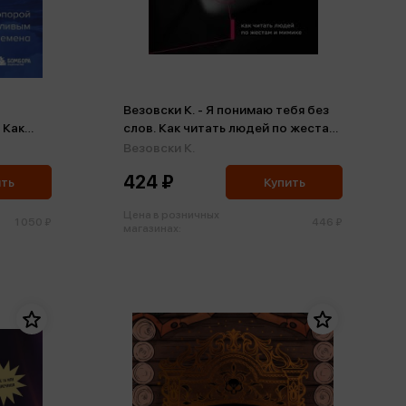
Везовски К. - Я понимаю тебя без
 Как
слов. Как читать людей по жестам
аться
и мимике (м)
Везовски К.
ые вр
424 ₽
ить
Купить
Цена в розничных
1 050 ₽
446 ₽
магазинах: