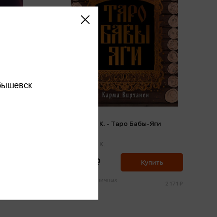
бышевск
Виртанен К. - Таро Бабы-Яги
простых
(м,мини)
Виртанен К.
2 062 ₽
ить
Купить
Цена в розничных
1 209 ₽
2 171 ₽
магазинах: