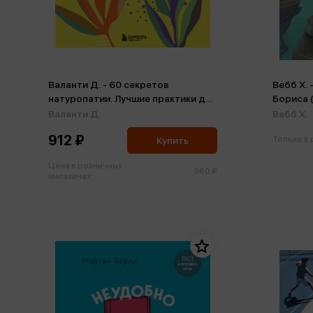
Валанти Д. - 60 секретов
Вебб Х. 
натуропатии. Лучшие практики для
Бориса 
укрепления здоровья, повышения
Валанти Д.
Вебб Х.
энергии и расслабления
912 ₽
Только в
Купить
Цена в розничных
960 ₽
магазинах: