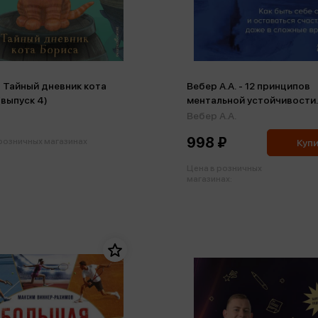
- Тайный дневник кота
Вебер А.А. - 12 принципов
(выпуск 4)
ментальной устойчивости.
быть себе опорой и остав
Вебер А.А.
счастливым даже в сложн
998 ₽
 розничных магазинах
Куп
Цена в розничных
магазинах: