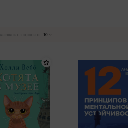
еры
Эксмо
Игрушки для малышей
Питер
рма
Мальчики
ое
АСТ
ые изделия
Настольные и развивающие игры
Азбука
Спорт и активный отдых
казывать на странице
10
Росмэн
Творчество
кальное
дложение от
иды