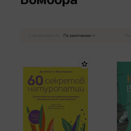
Дом. Быт. Досуг. Эзотеризм
Бестселл
Калькуляторы
Для мальчиков
Литература для детей
Новинки
Канцтовары прочие
Спортивная фо
Популярная психология
Популярн
Обложки, архивы
Чулочно-носочн
Религия
Офисные принадлежности
Сортировать по:
По умолчанию
По
Техника. Медицина
Папки
Учебная литература
Пишущие принадлежности
Художественная литература
Сумки, рюкзаки, портфели, пеналы
Уни
Экономика. Право
Счетный материал
пре
Творчество, хобби
Мет
Чертежные принадлежности