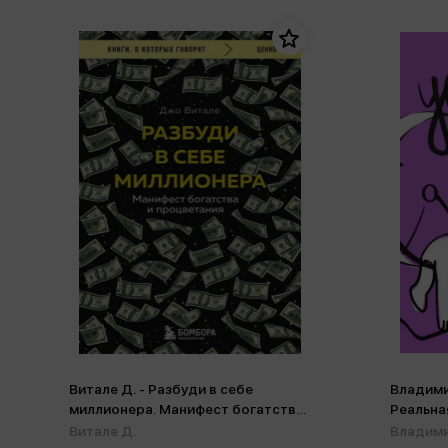
Витале Д. - Разбуди в себе
Владимир
миллионера. Манифест богатства
Реальна
и процветания (м,мини)
выгоран
Витале Д.
Владими