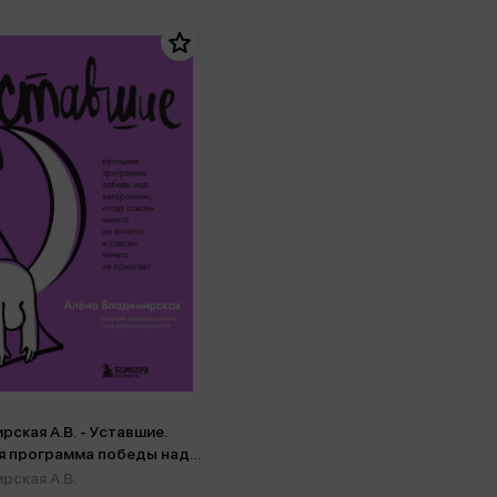
ская А.В. - Уставшие.
я программа победы над
ием, когда совсем ничего
рская А.В.