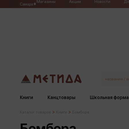
Магазины
Акции
Новости
До
Самара
Книги
Канцтовары
Школьная форма
Каталог товаров
Книги
Бомбора
Жанры
Подбор
Бумажная продукция
Галстуки, банты
Бомбора
Глобусы
Для девочек