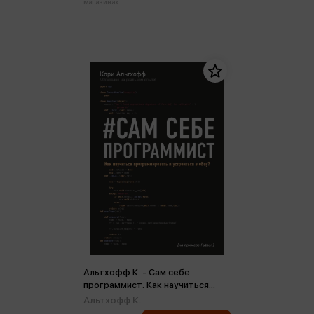
магазинах:
Альтхофф К. - Сам себе
программист. Как научиться
программировать и устроиться
Альтхофф К.
в Ebay