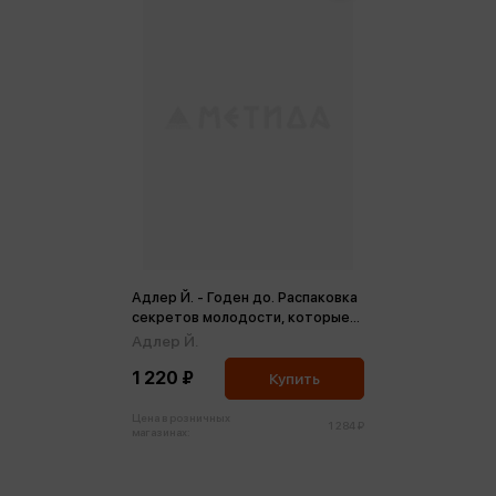
Адлер Й. - Годен до. Распаковка
секретов молодости, которые
отучат тело стареть
Адлер Й.
1 220 ₽
Купить
Цена в розничных
1 284 ₽
магазинах: