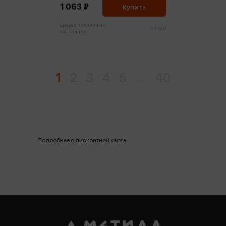
1 063 ₽
Купить
Цена в розничных
1 119 ₽
магазинах:
1
2
3
4
5
...
40
Подробнее о дисконтной карте