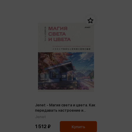
Jenet - Магия света и цвета. Как
передавать настроение и
атмосферу в иллюстрации
Jenet
1 512 ₽
Купить