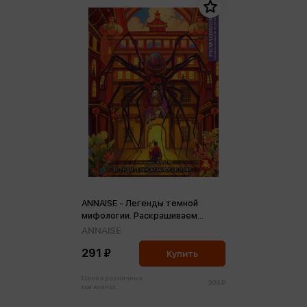
ANNAISE - Легенды темной
мифологии. Раскрашиваем
сказки и легенды народов мира
ANNAISE
(м)
291 ₽
Купить
Цена в розничных
306 ₽
магазинах: