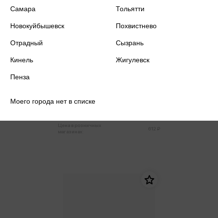
Самара
Тольятти
Новокуйбышевск
Похвистнево
Отрадный
Сызрань
Кинель
Жигулевск
Пенза
TED TALKS. Слова меняют мир.
Первое официальное
руководство по публичным
Моего города нет в списке
выступлениям (м,мини)
581 ₽
Купить
Цена в розничных
612 ₽
магазинах: