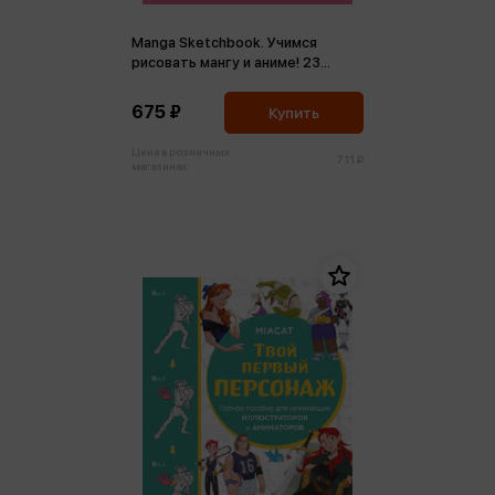
Manga Sketchbook. Учимся
рисовать мангу и аниме! 23
пошаговых урока с подробным
описанием техник
675 ₽
Купить
Цена в розничных
711 ₽
магазинах: