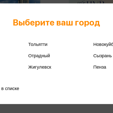
Выберите ваш город
Тольятти
Новокуй
Отрадный
Сызрань
а Д.С. - Прогулки по
Булгакова Ю.Л. - Разреши 
Жигулевск
Пенза
тной Москве (м)
чувствовать все. Воркбук 
а Д.С.
Булгакова Ю.Л.
583 ₽
Купить
Куп
 в списке
озничных
Цена в розничных
682 ₽
:
магазинах: