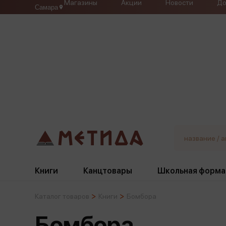
Магазины
Акции
Новости
До
Самара
Книги
Канцтовары
Школьная форма
Каталог товаров
Книги
Бомбора
Жанры
Подбор
Бумажная продукция
Галстуки, банты
Бомбора
Глобусы
Для девочек