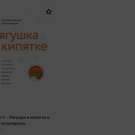
 Г. - Лягушка в кипятке и
 популярных
ентов мышления, которые
 Г.