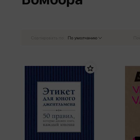
Дом. Быт. Досуг. Эзотеризм
Бестселл
Калькуляторы
Для мальчиков
Литература для детей
Новинки
Канцтовары прочие
Спортивная фо
Популярная психология
Популярн
Обложки, архивы
Чулочно-носочн
Религия
Офисные принадлежности
Сортировать по:
По умолчанию
По
Техника. Медицина
Папки
Учебная литература
Пишущие принадлежности
Художественная литература
Сумки, рюкзаки, портфели, пеналы
Уни
Экономика. Право
Счетный материал
пре
Творчество, хобби
Мет
Чертежные принадлежности