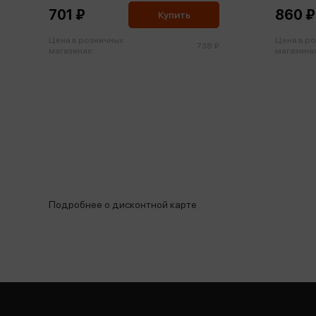
сделают
701 ₽
860 ₽
Купить
Цена в розничных
Цена в р
738 ₽
магазинах:
магазинах
Подробнее о дисконтной карте