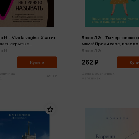
 Н. - Viva la vagina. Хватит
Брюс Л.Э. - Ты чертовски 
вать скрытые
мама! Прими хаос, преодо
ости органа, который не
чувство вины и будь верна
н Н.
Брюс Л.Э.
 называть
(м,мини)
262 ₽
Купить
Куп
озничных
Цена в розничных
499 ₽
:
магазинах: