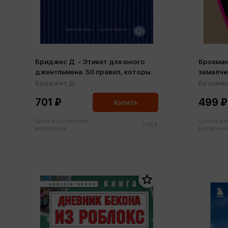
Бриджес Д. - Этикет для юного
Брокманн
джентльмена. 50 правил, которые
замалчи
должен знать каждый юноша
возможн
Бриджес Д.
Брокман
принято
701 ₽
499 ₽
Купить
Цена в розничных
Цена в р
738 ₽
магазинах:
магазинах