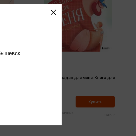
бышевск
себе
Буш З. - Создан для меня. Книга для
(м)
отцов
Буш З.
898 ₽
ить
Купить
Цена в розничных
614 ₽
945 ₽
магазинах: