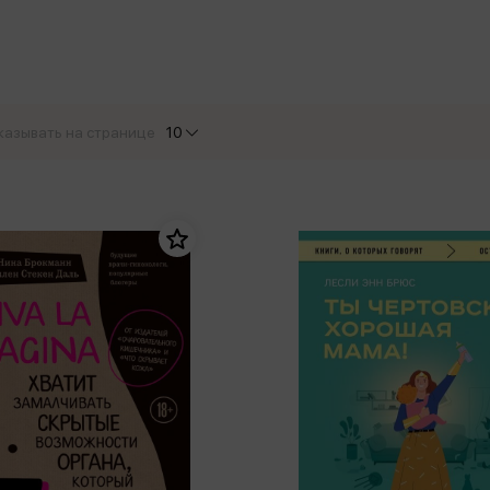
еры
Эксмо
Игрушки для малышей
Питер
рма
Мальчики
ое
АСТ
ые изделия
Настольные и развивающие игры
Азбука
Спорт и активный отдых
казывать на странице
10
Росмэн
Творчество
кальное
дложение от
иды