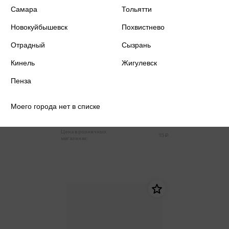
Самара
Тольятти
Новокуйбышевск
Похвистнево
Отрадный
Сызрань
Кинель
Жигулевск
Пенза
Карандаш чернографитный HB
Flowers, круглый, заточен., с
ластиком, пластик., ассорти
Моего города нет в списке
15 ₽
Только в розничных магазинах
Цена в розничных
15 ₽
магазинах: