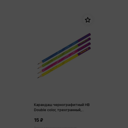
Карандаш чернографитный HB
Double color, трехгранный,
заточен., ассорти
15 ₽
Только в розничных магазинах