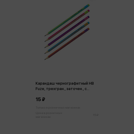
Карандаш чернографитный HB
Fuze, трехгран., заточен., с
ластиком, ассорти
15 ₽
Только в розничных магазинах
Цена в розничных
15 ₽
магазинах: