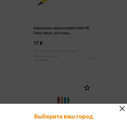
Карандаш чернографитный HB
Flexy Neon, заточен.,
пластиковый, ассорти
17 ₽
Только в розничных магазинах
Цена в розничных
18 ₽
магазинах:
Выберите ваш город