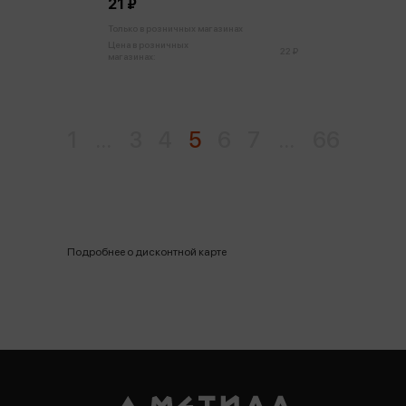
21 ₽
Только в розничных магазинах
Цена в розничных
22 ₽
магазинах:
1
...
3
4
5
6
7
...
66
Подробнее о дисконтной карте