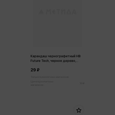
Карандаш чернографитный HB
Future Tech, черное дерево,
круглый, заточен., ассорти
29 ₽
Только в розничных магазинах
Цена в розничных
30 ₽
магазинах: