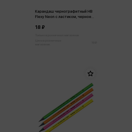
Карандаш чернографитный HB
Flexy Neon с ластиком, черное
дерево, заточен., пластиковый,
18 ₽
ассорти
Только в розничных магазинах
Цена в розничных
19 ₽
магазинах: