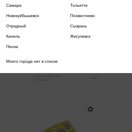
Самара
Тольятти
Новокуйбышевск
Похвистнево
Отрадный
Сызрань
Кинель
Жигулевск
Пенза
IQ Кубики. Шумелки. Машины-
помощники 6 штук.
Моего города нет в списке
290 ₽
Купить
Цена в розничных
305 ₽
магазинах: