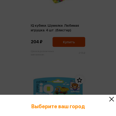
IQ кубики. Шумелки. Любимая
игрушка. 4 шт. (блистер)
204 ₽
Купить
Цена в розничных
215 ₽
магазинах:
Выберите ваш город