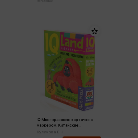
магазинах:
IQ Многоразовые карточки с
маркером. Китайские
головоломки. Счет в пределах
Куликова Е.Н.
20. 6-10 л (коробка)