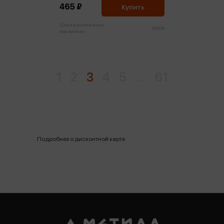
465 ₽
Купить
Цена в розничных
489 ₽
магазинах:
1
2
3
4
5
...
61
Подробнее о дисконтной карте