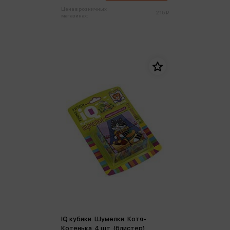
Цена в розничных
215 ₽
магазинах:
IQ кубики. Шумелки. Котя-
Котенька. 4 шт. (блистер)