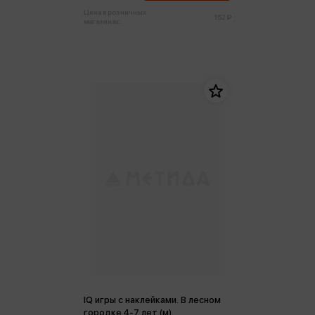
Цена в розничных
152 ₽
магазинах:
IQ игры с наклейками. В лесном
городке 4-7 лет (м)