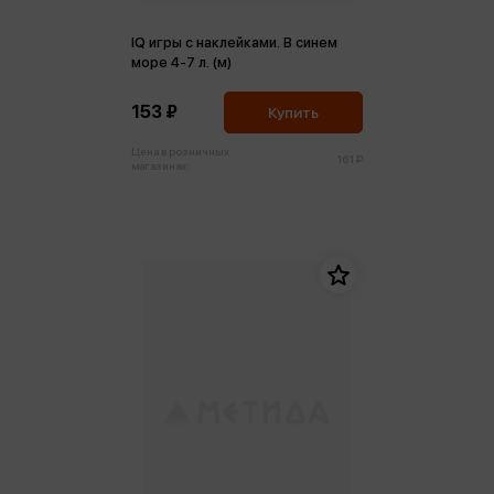
IQ игры с наклейками. В синем
море 4-7 л. (м)
153 ₽
Купить
Цена в розничных
161 ₽
магазинах: