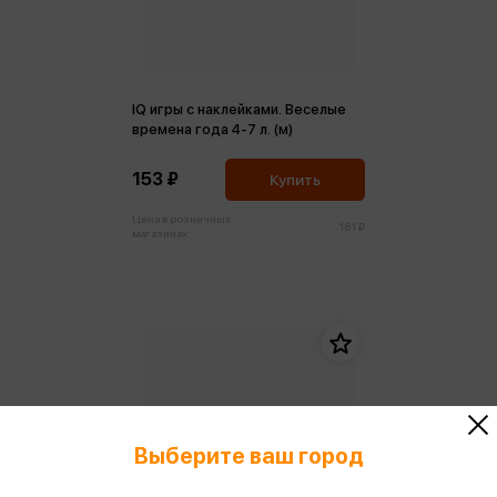
IQ игры с наклейками. Веселые
времена года 4-7 л. (м)
153 ₽
Купить
Цена в розничных
161 ₽
магазинах:
Выберите ваш город