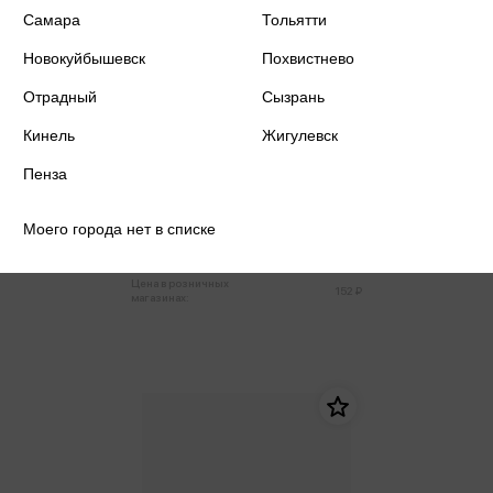
Самара
Тольятти
Новокуйбышевск
Похвистнево
Отрадный
Сызрань
Кинель
Жигулевск
Пенза
IQ игры с наклейками. Вокруг
света. 4-7 лет (м)
Моего города нет в списке
144 ₽
Купить
Цена в розничных
152 ₽
магазинах: