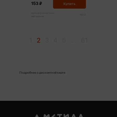
153 ₽
Купить
Цена в розничных
161 ₽
магазинах:
1
2
3
4
5
...
61
Подробнее о дисконтной карте