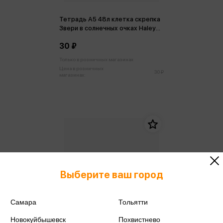
Тетрадь А5 48л клетка скрепка
Звери в солнечных очках Haley
Art
30 ₽
Только в розничных магазинах
Цена в розничных
30 ₽
магазинах:
Выберите ваш город
Самара
Тольятти
Новокуйбышевск
Похвистнево