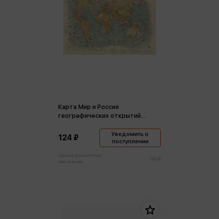
Карта Мир и Россия
географических открытий
ретро (складная)
Уведомить о
124 ₽
поступлении
Цена в розничных
130 ₽
магазинах: