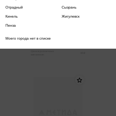
Отрадный
Сызрань
Кинель
Жигулевск
Пенза
Тетрадь А5 48л клетка скрепка
Машины в ночном городе
Моего города нет в списке
30 ₽
Только в розничных магазинах
Цена в розничных
30 ₽
магазинах: