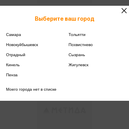
Резинка Arco Carino-12-118 Цвет
Выберите ваш город
серый
139 ₽
Купить
Самара
Тольятти
Цена в розничных
146 ₽
Новокуйбышевск
Похвистнево
магазинах:
Отрадный
Сызрань
Кинель
Жигулевск
Пенза
Моего города нет в списке