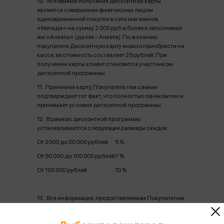
10. Условиями получения дисконтной карты
являются совершение физическим лицом
единовременной покупки в сети магазинов
«Метида» на сумму 2 000 руб.и более и заполнение
им «Анкеты» (далее – Анкета). По желанию
покупателя Дисконтную карту можно приобрести на
кассе, её стоимость составляет 25 рублей. При
получении карты клиент становится участником
дисконтной программы.
11. Принимая карту, Покупатель тем самым
подтверждает тот факт, что полностью ознакомлен и
принимает условия дисконтной программы.
12. В рамках дисконтной программы
устанавливаются следующие размеры скидок:
От 2000 до 50 000 рублей
5 %
От 50 000 до 100 000 рублей
7 %
От 100 000 рублей
10 %
13. Вся информация, предоставляемая Покупателем
при заполнении, является конфиденциальной.
Гарантирует защиту личных данных,