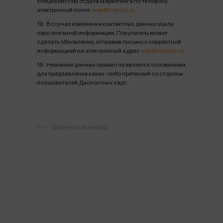
специалистом отдела маркетинга по телефону
электронной почте:
web@metida.ru
.
19. В случае изменения контактных данных и\или
персональной информации, Покупатель может
сделать обновление, отправив письмо с корректной
информацией на электронный адрес
web@metida.ru
.
19. Незнание данных правил не является основанием
для предъявления каких-либо претензий со стороны
пользователей Дисконтных карт.
Вернуться назад