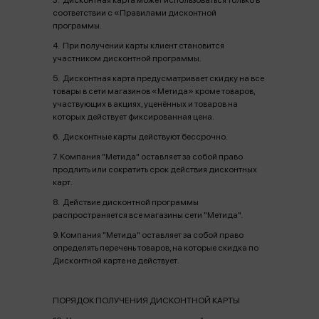
3. Дисконтная карта может использоваться только в
соответствии с «Правилами дисконтной
программы.
4. При получении карты клиент становится
участником дисконтной программы.
5. Дисконтная карта предусматривает скидку на все
товары в сети магазинов «Метида» кроме товаров,
участвующих в акциях, уценённых и товаров на
которых действует фиксированная цена.
6. Дисконтные карты действуют бессрочно.
7. Компания "Метида" оставляет за собой право
продлить или сократить срок действия дисконтных
карт.
8. Действие дисконтной программы
распространяется все магазины сети "Метида".
9. Компания "Метида" оставляет за собой право
определять перечень товаров, на которые скидка по
Дисконтной карте не действует.
ПОРЯДОК ПОЛУЧЕНИЯ ДИСКОНТНОЙ КАРТЫ