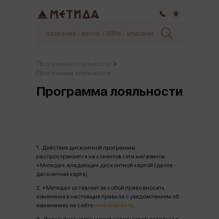
Самара
Программа лояльности
Программа лояльности
Программа лояльности
1. Действие дисконтной программы
распространяется на клиентов сети магазинов
«Метида», владеющих дисконтной картой (далее -
дисконтная карта).
2. «Метида» оставляет за собой право вносить
изменения в настоящие правила с уведомлением об
изменениях на сайте
www.metida.ru
.