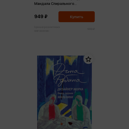
Мандала Спирального
Воплощения M
949 ₽
Купить
Цена в розничных
999 ₽
магазинах: