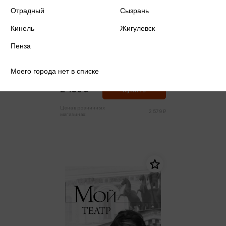
Отрадный
Сызрань
Кинель
Жигулевск
Пенза
Цискаридзе Н. - Мой театр.
Книга вторая
Моего города нет в списке
Цискаридзе Н.
2 450 ₽
Купить
Цена в розничных
2 579 ₽
магазинах: