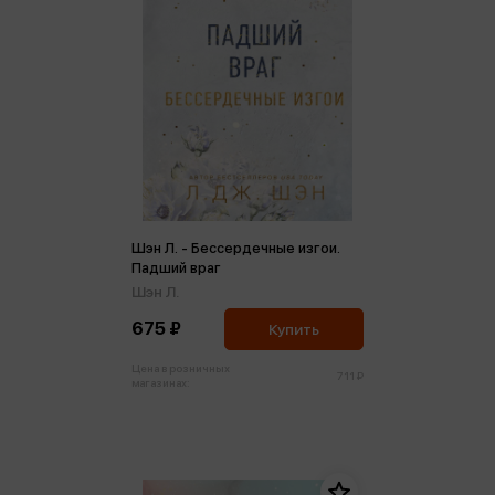
Шэн Л. - Бессердечные изгои.
Падший враг
Шэн Л.
675 ₽
Купить
Цена в розничных
711 ₽
магазинах: