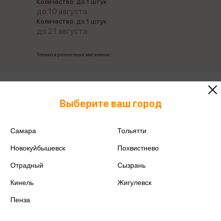
Количество: до 1 штук
до 10 августа
Количество: до 1 штук
до 21 августа
Только в розничных магазинах
Все товары производителя
Выберите ваш город
Поделиться
Самара
Тольятти
Новокуйбышевск
Похвистнево
Отрадный
Сызрань
Артикул
4627112757644
Кинель
Жигулевск
Производитель
Сторк
Пенза
Срок годности
24м